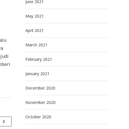
June 2021
May 2021
April 2021
alu
March 2021
ya
judi
February 2021
mberi
January 2021
December 2020
November 2020
October 2020
navigate_next
t