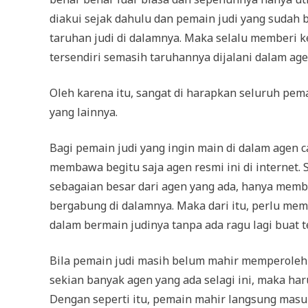
diakui sejak dahulu dan pemain judi yang sudah 
taruhan judi di dalamnya. Maka selalu memberi 
tersendiri semasih taruhannya dijalani dalam agen
Oleh karena itu, sangat di harapkan seluruh pema
yang lainnya.
Bagi pemain judi yang ingin main di dalam agen c
membawa begitu saja agen resmi ini di internet.
sebagaian besar dari agen yang ada, hanya memb
bergabung di dalamnya. Maka dari itu, perlu mem
dalam bermain judinya tanpa ada ragu lagi buat 
Bila pemain judi masih belum mahir memperoleh
sekian banyak agen yang ada selagi ini, maka haru
Dengan seperti itu, pemain mahir langsung masu