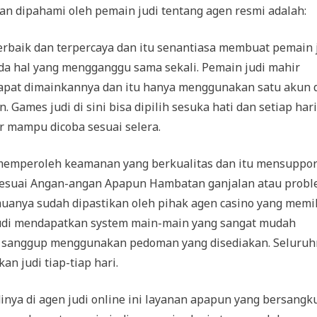
dan dipahami oleh pemain judi tentang agen resmi adalah:
terbaik dan terpercaya dan itu senantiasa membuat pemain 
da hal yang mengganggu sama sekali. Pemain judi mahir
 dapat dimainkannya dan itu hanya menggunakan satu akun 
 Games judi di sini bisa dipilih sesuka hati dan setiap har
 mampu dicoba sesuai selera.
memperoleh keamanan yang berkualitas dan itu mensuppor
n sesuai Angan-angan Apapun Hambatan ganjalan atau prob
emuanya sudah dipastikan oleh pihak agen casino yang memil
di mendapatkan system main-main yang sangat mudah
 sanggup menggunakan pedoman yang disediakan. Seluruh
an judi tiap-tiap hari.
nya di agen judi online ini layanan apapun yang bersangk