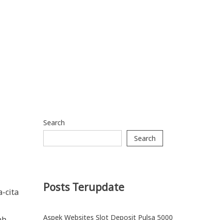
Search
Search
Posts Terupdate
-cita
Aspek Websites Slot Deposit Pulsa 5000
ah