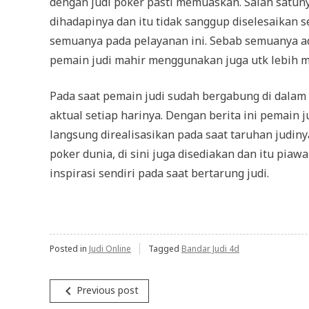
dengan judi poker pasti memuaskan. Salah satuny
dihadapinya dan itu tidak sanggup diselesaikan 
semuanya pada pelayanan ini. Sebab semuanya ad
pemain judi mahir menggunakan juga utk lebih 
Pada saat pemain judi sudah bergabung di dalam a
aktual setiap harinya. Dengan berita ini pemain
langsung direalisasikan pada saat taruhan judin
poker dunia, di sini juga disediakan dan itu piaw
inspirasi sendiri pada saat bertarung judi.
Posted in
Judi Online
Tagged
Bandar Judi 4d
Post
navigate_before
Previous post
navigation