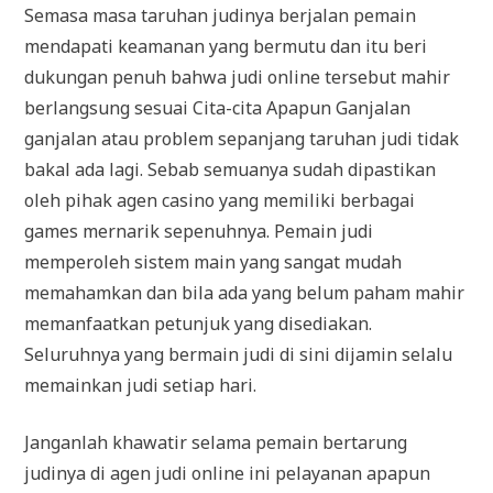
Semasa masa taruhan judinya berjalan pemain
mendapati keamanan yang bermutu dan itu beri
dukungan penuh bahwa judi online tersebut mahir
berlangsung sesuai Cita-cita Apapun Ganjalan
ganjalan atau problem sepanjang taruhan judi tidak
bakal ada lagi. Sebab semuanya sudah dipastikan
oleh pihak agen casino yang memiliki berbagai
games mernarik sepenuhnya. Pemain judi
memperoleh sistem main yang sangat mudah
memahamkan dan bila ada yang belum paham mahir
memanfaatkan petunjuk yang disediakan.
Seluruhnya yang bermain judi di sini dijamin selalu
memainkan judi setiap hari.
Janganlah khawatir selama pemain bertarung
judinya di agen judi online ini pelayanan apapun