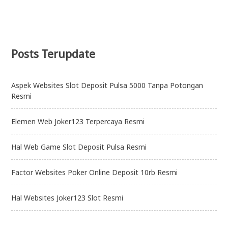
Posts Terupdate
Aspek Websites Slot Deposit Pulsa 5000 Tanpa Potongan
Resmi
Elemen Web Joker123 Terpercaya Resmi
Hal Web Game Slot Deposit Pulsa Resmi
Factor Websites Poker Online Deposit 10rb Resmi
Hal Websites Joker123 Slot Resmi