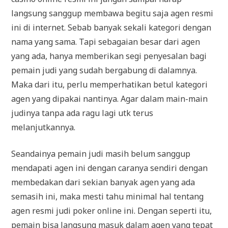
langsung sanggup membawa begitu saja agen resmi
ini di internet. Sebab banyak sekali kategori dengan
nama yang sama. Tapi sebagaian besar dari agen
yang ada, hanya memberikan segi penyesalan bagi
pemain judi yang sudah bergabung di dalamnya.
Maka dari itu, perlu memperhatikan betul kategori
agen yang dipakai nantinya. Agar dalam main-main
judinya tanpa ada ragu lagi utk terus
melanjutkannya.
Seandainya pemain judi masih belum sanggup
mendapati agen ini dengan caranya sendiri dengan
membedakan dari sekian banyak agen yang ada
semasih ini, maka mesti tahu minimal hal tentang
agen resmi judi poker online ini. Dengan seperti itu,
pemain bisa langsung masuk dalam agen yang tepat