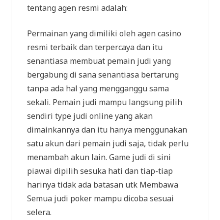
tentang agen resmi adalah:
Permainan yang dimiliki oleh agen casino
resmi terbaik dan terpercaya dan itu
senantiasa membuat pemain judi yang
bergabung di sana senantiasa bertarung
tanpa ada hal yang mengganggu sama
sekali. Pemain judi mampu langsung pilih
sendiri type judi online yang akan
dimainkannya dan itu hanya menggunakan
satu akun dari pemain judi saja, tidak perlu
menambah akun lain. Game judi di sini
piawai dipilih sesuka hati dan tiap-tiap
harinya tidak ada batasan utk Membawa
Semua judi poker mampu dicoba sesuai
selera.