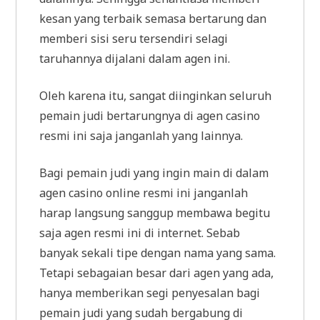
kesan yang terbaik semasa bertarung dan
memberi sisi seru tersendiri selagi
taruhannya dijalani dalam agen ini.
Oleh karena itu, sangat diinginkan seluruh
pemain judi bertarungnya di agen casino
resmi ini saja janganlah yang lainnya.
Bagi pemain judi yang ingin main di dalam
agen casino online resmi ini janganlah
harap langsung sanggup membawa begitu
saja agen resmi ini di internet. Sebab
banyak sekali tipe dengan nama yang sama.
Tetapi sebagaian besar dari agen yang ada,
hanya memberikan segi penyesalan bagi
pemain judi yang sudah bergabung di