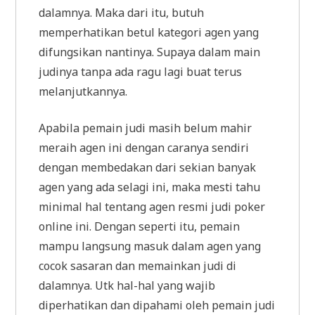
dalamnya. Maka dari itu, butuh
memperhatikan betul kategori agen yang
difungsikan nantinya. Supaya dalam main
judinya tanpa ada ragu lagi buat terus
melanjutkannya.
Apabila pemain judi masih belum mahir
meraih agen ini dengan caranya sendiri
dengan membedakan dari sekian banyak
agen yang ada selagi ini, maka mesti tahu
minimal hal tentang agen resmi judi poker
online ini. Dengan seperti itu, pemain
mampu langsung masuk dalam agen yang
cocok sasaran dan memainkan judi di
dalamnya. Utk hal-hal yang wajib
diperhatikan dan dipahami oleh pemain judi