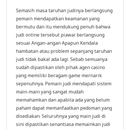
Semasih masa taruhan judinya berlangsung
pemain mendapatkan keamanan yang
bermutu dan itu mendukung penuh bahwa
judi online tersebut piawai berlangsung
sesuai Angan-angan Apapun Kendala
hambatan atau problem sepanjang taruhan
judi tidak bakal ada lagi. Sebab semuanya
sudah dipastikan oleh pihak agen casino
yang memiliki beragam game mernarik
sepenuhnya. Pemain judi mendapati sistem
main-main yang sangat mudah
memahamkan dan apabila ada yang belum
paham dapat memanfaatkan pedoman yang
disediakan. Seluruhnya yang main judi di
sini dipastikan senantiasa memainkan judi