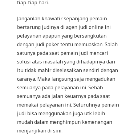
tiap-tiap hari.
Janganlah khawatir sepanjang pemain
bertarung judinya di agen judi online ini
pelayanan apapun yang bersangkutan
dengan judi poker tentu memuaskan. Salah
satunya pada saat pemain judi mencari
solusi atas masalah yang dihadapinya dan
itu tidak mahir diselesaikan sendiri dengan
caranya. Maka langsung saja mengadukan
semuanya pada pelayanan ini. Sebab
semuanya ada jalan keuarnya pada saat
memakai pelayanan ini. Seluruhnya pemain
judi bisa menggunakan juga utk lebih
mudah dalam menghimpun kemenangan
menjanjikan di sini.