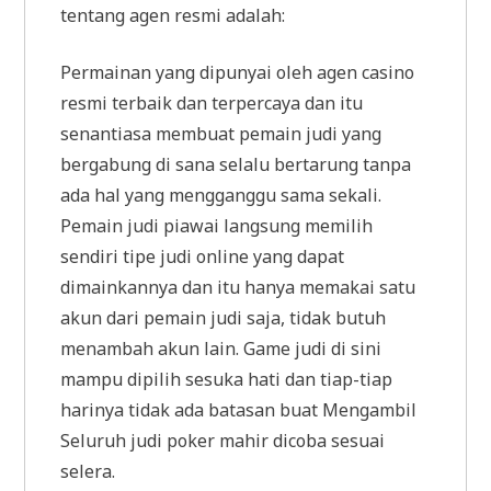
tentang agen resmi adalah:
Permainan yang dipunyai oleh agen casino
resmi terbaik dan terpercaya dan itu
senantiasa membuat pemain judi yang
bergabung di sana selalu bertarung tanpa
ada hal yang mengganggu sama sekali.
Pemain judi piawai langsung memilih
sendiri tipe judi online yang dapat
dimainkannya dan itu hanya memakai satu
akun dari pemain judi saja, tidak butuh
menambah akun lain. Game judi di sini
mampu dipilih sesuka hati dan tiap-tiap
harinya tidak ada batasan buat Mengambil
Seluruh judi poker mahir dicoba sesuai
selera.