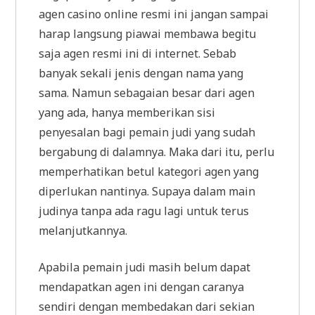
agen casino online resmi ini jangan sampai
harap langsung piawai membawa begitu
saja agen resmi ini di internet. Sebab
banyak sekali jenis dengan nama yang
sama. Namun sebagaian besar dari agen
yang ada, hanya memberikan sisi
penyesalan bagi pemain judi yang sudah
bergabung di dalamnya. Maka dari itu, perlu
memperhatikan betul kategori agen yang
diperlukan nantinya. Supaya dalam main
judinya tanpa ada ragu lagi untuk terus
melanjutkannya.
Apabila pemain judi masih belum dapat
mendapatkan agen ini dengan caranya
sendiri dengan membedakan dari sekian