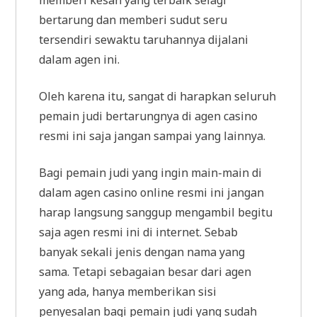
bertarung dan memberi sudut seru
tersendiri sewaktu taruhannya dijalani
dalam agen ini.
Oleh karena itu, sangat di harapkan seluruh
pemain judi bertarungnya di agen casino
resmi ini saja jangan sampai yang lainnya.
Bagi pemain judi yang ingin main-main di
dalam agen casino online resmi ini jangan
harap langsung sanggup mengambil begitu
saja agen resmi ini di internet. Sebab
banyak sekali jenis dengan nama yang
sama. Tetapi sebagaian besar dari agen
yang ada, hanya memberikan sisi
penyesalan bagi pemain judi yang sudah