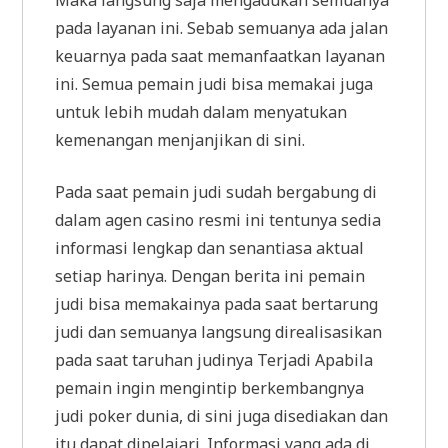
pada layanan ini. Sebab semuanya ada jalan
keuarnya pada saat memanfaatkan layanan
ini. Semua pemain judi bisa memakai juga
untuk lebih mudah dalam menyatukan
kemenangan menjanjikan di sini.
Pada saat pemain judi sudah bergabung di
dalam agen casino resmi ini tentunya sedia
informasi lengkap dan senantiasa aktual
setiap harinya. Dengan berita ini pemain
judi bisa memakainya pada saat bertarung
judi dan semuanya langsung direalisasikan
pada saat taruhan judinya Terjadi Apabila
pemain ingin mengintip berkembangnya
judi poker dunia, di sini juga disediakan dan
itu dapat dipelajari. Informasi yang ada di