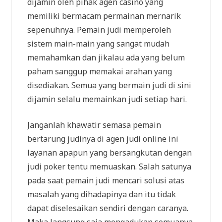
dijamin oleh pihak agen casino yang
memiliki bermacam permainan mernarik
sepenuhnya. Pemain judi memperoleh
sistem main-main yang sangat mudah
memahamkan dan jikalau ada yang belum
paham sanggup memakai arahan yang
disediakan. Semua yang bermain judi di sini
dijamin selalu memainkan judi setiap hari.
Janganlah khawatir semasa pemain
bertarung judinya di agen judi online ini
layanan apapun yang bersangkutan dengan
judi poker tentu memuaskan. Salah satunya
pada saat pemain judi mencari solusi atas
masalah yang dihadapinya dan itu tidak
dapat diselesaikan sendiri dengan caranya.
Maka langsung saja mengadukan semuanya