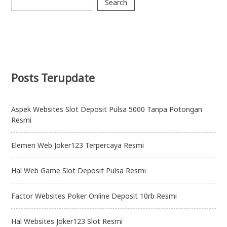
Search
Posts Terupdate
Aspek Websites Slot Deposit Pulsa 5000 Tanpa Potongan
Resmi
Elemen Web Joker123 Terpercaya Resmi
Hal Web Game Slot Deposit Pulsa Resmi
Factor Websites Poker Online Deposit 10rb Resmi
Hal Websites Joker123 Slot Resmi