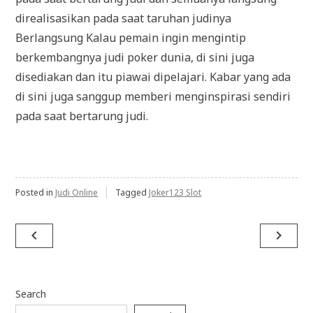
direalisasikan pada saat taruhan judinya
Berlangsung Kalau pemain ingin mengintip
berkembangnya judi poker dunia, di sini juga
disediakan dan itu piawai dipelajari. Kabar yang ada
di sini juga sanggup memberi menginspirasi sendiri
pada saat bertarung judi.
Posted in
Judi Online
Tagged
Joker123 Slot
Post
navigate_before
navigate_next
navigation
Search