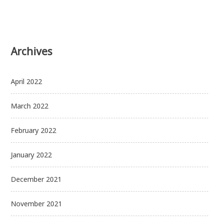
Archives
April 2022
March 2022
February 2022
January 2022
December 2021
November 2021