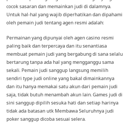
cocok sasaran dan memainkan judi di dalamnya.
Untuk hal-hal yang wajib diperhatikan dan dipahami
oleh pemain judi tentang agen resmi adalah:
Permainan yang dipunyai oleh agen casino resmi
paling baik dan terpercaya dan itu senantiasa
membuat pemain judi yang bergabung di sana selalu
bertarung tanpa ada hal yang mengganggu sama
sekali. Pemain judi sanggup langsung memilih
sendiri type judi online yang bakal dimainkannya
dan itu hanya memakai satu akun dari pemain judi
saja, tidak butuh menambah akun lain. Games judi di
sini sanggup dipilih sesuka hati dan setiap harinya
tidak ada batasan utk Membawa Seluruhnya judi
poker sanggup dicoba sesuai selera.