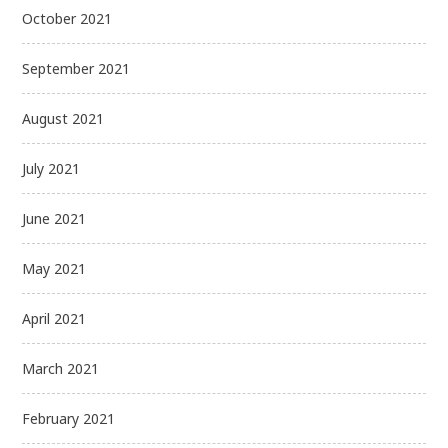
October 2021
September 2021
August 2021
July 2021
June 2021
May 2021
April 2021
March 2021
February 2021