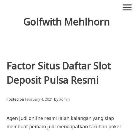
Skip
menu
to
content
Golfwith Mehlhorn
Factor Situs Daftar Slot
Deposit Pulsa Resmi
Posted on
February 4, 2021
by
admin
Agen judi online resmi ialah kalangan yang siap
membuat pemain judi mendapatkan taruhan poker