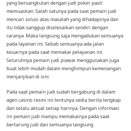
yang bersangkutan dengan judi poker pasti
memuaskan. Salah satunya pada saat pemain judi
mencari solusi atas masalah yang dihadapinya dan
itu tidak sanggup diselesaikan sendiri dengan
caranya. Maka langsung saja mengadukan semuanya
pada layanan ini. Sebab semuanya ada jalan
keuarnya pada saat memakai pelayanan ini.
Seluruhnya pemain judi piawai menggunakan juga
buat lebih mudah dalam menghimpun kemenangan
menjanjikan di sini.
Pada saat pemain judi sudah bergabung di dalam
agen casino resmi ini tentunya sedia berita lengkap
dan selalu aktual setiap harinya. Dengan informasi
ini pemain judi mampu memakainya pada saat
bertarung judi dan semuanya langsung