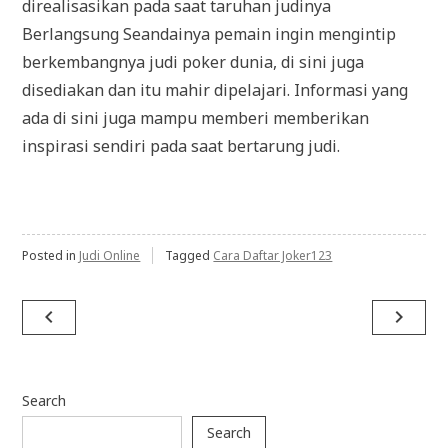
direalisasikan pada saat taruhan judinya
Berlangsung Seandainya pemain ingin mengintip
berkembangnya judi poker dunia, di sini juga
disediakan dan itu mahir dipelajari. Informasi yang
ada di sini juga mampu memberi memberikan
inspirasi sendiri pada saat bertarung judi.
Posted in
Judi Online
Tagged
Cara Daftar Joker123
Post
navigate_before
navigate_next
navigation
Search
Search