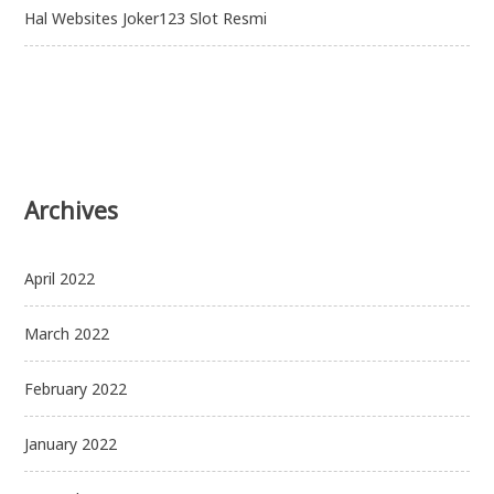
Hal Websites Joker123 Slot Resmi
Archives
April 2022
March 2022
February 2022
January 2022