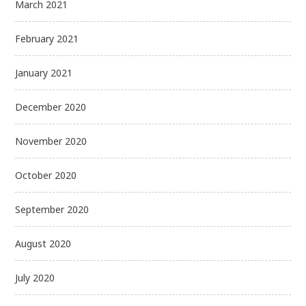
March 2021
February 2021
January 2021
December 2020
November 2020
October 2020
September 2020
August 2020
July 2020