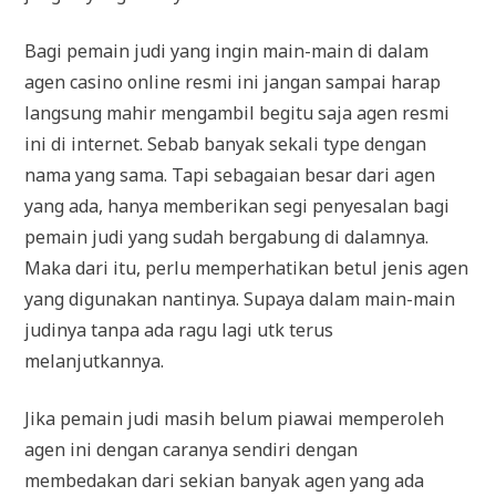
Bagi pemain judi yang ingin main-main di dalam
agen casino online resmi ini jangan sampai harap
langsung mahir mengambil begitu saja agen resmi
ini di internet. Sebab banyak sekali type dengan
nama yang sama. Tapi sebagaian besar dari agen
yang ada, hanya memberikan segi penyesalan bagi
pemain judi yang sudah bergabung di dalamnya.
Maka dari itu, perlu memperhatikan betul jenis agen
yang digunakan nantinya. Supaya dalam main-main
judinya tanpa ada ragu lagi utk terus
melanjutkannya.
Jika pemain judi masih belum piawai memperoleh
agen ini dengan caranya sendiri dengan
membedakan dari sekian banyak agen yang ada