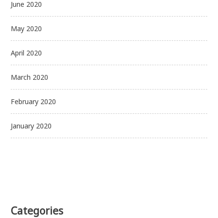
June 2020
May 2020
April 2020
March 2020
February 2020
January 2020
Categories