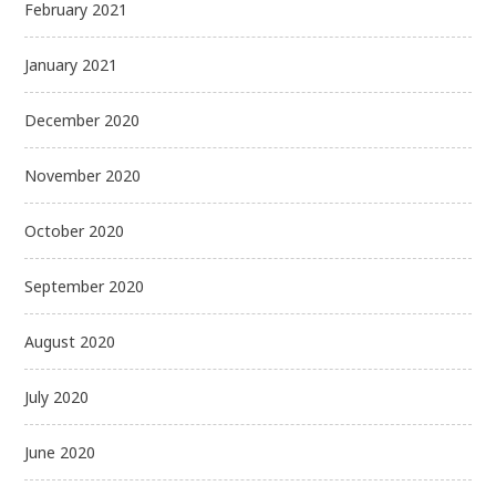
February 2021
January 2021
December 2020
November 2020
October 2020
September 2020
August 2020
July 2020
June 2020