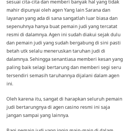
sesuai cita-cita dan memberi banyak hal yang tidak
mahir dipunyai oleh agen Yang lain Sarana dan
layanan yang ada di sana sangatlah luar biasa dan
sepenuhnya hanya buat pemain judi yang tercatat
resmi di dalamnya. Agen ini sudah diakui sejak dulu
dan pemain judi yang sudah bergabung di sini pasti
betah utk selalu meneruskan taruhan judi di
dalamnya. Sehingga senantiasa memberi kesan yang
paling baik selagi bertarung dan memberi segi seru
tersendiri semasih taruhannya dijalani dalam agen
ini.
Oleh karena itu, sangat di harapkan seluruh pemain
judi bertarungnya di agen casino resmi ini saja
jangan sampai yang lainnya.
Bagi pemain judi yang ingin main-main di dalam