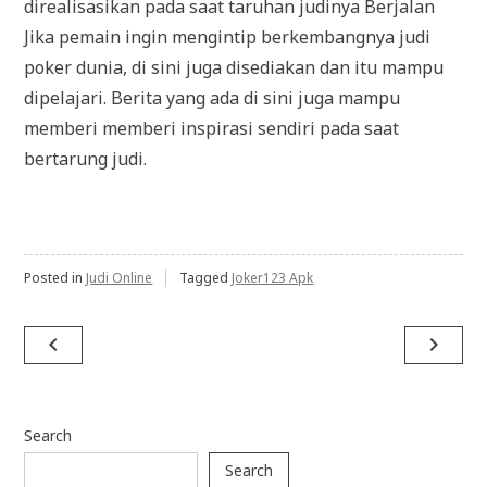
direalisasikan pada saat taruhan judinya Berjalan
Jika pemain ingin mengintip berkembangnya judi
poker dunia, di sini juga disediakan dan itu mampu
dipelajari. Berita yang ada di sini juga mampu
memberi memberi inspirasi sendiri pada saat
bertarung judi.
Posted in
Judi Online
Tagged
Joker123 Apk
Post
navigate_before
navigate_next
navigation
Search
Search