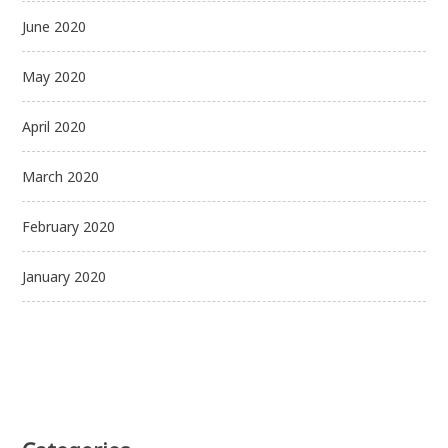
June 2020
May 2020
April 2020
March 2020
February 2020
January 2020