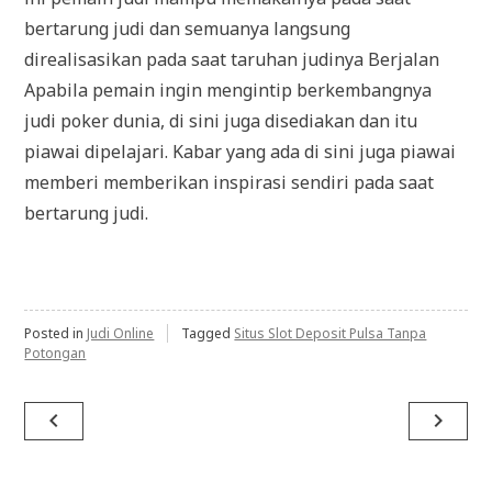
bertarung judi dan semuanya langsung
direalisasikan pada saat taruhan judinya Berjalan
Apabila pemain ingin mengintip berkembangnya
judi poker dunia, di sini juga disediakan dan itu
piawai dipelajari. Kabar yang ada di sini juga piawai
memberi memberikan inspirasi sendiri pada saat
bertarung judi.
Posted in
Judi Online
Tagged
Situs Slot Deposit Pulsa Tanpa
Potongan
Post
navigate_before
navigate_next
navigation