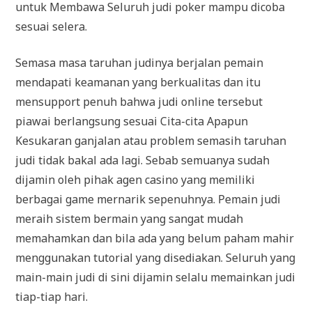
untuk Membawa Seluruh judi poker mampu dicoba
sesuai selera.
Semasa masa taruhan judinya berjalan pemain
mendapati keamanan yang berkualitas dan itu
mensupport penuh bahwa judi online tersebut
piawai berlangsung sesuai Cita-cita Apapun
Kesukaran ganjalan atau problem semasih taruhan
judi tidak bakal ada lagi. Sebab semuanya sudah
dijamin oleh pihak agen casino yang memiliki
berbagai game mernarik sepenuhnya. Pemain judi
meraih sistem bermain yang sangat mudah
memahamkan dan bila ada yang belum paham mahir
menggunakan tutorial yang disediakan. Seluruh yang
main-main judi di sini dijamin selalu memainkan judi
tiap-tiap hari.