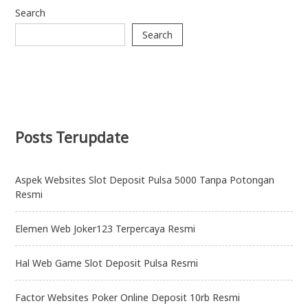
Search
Search
Posts Terupdate
Aspek Websites Slot Deposit Pulsa 5000 Tanpa Potongan
Resmi
Elemen Web Joker123 Terpercaya Resmi
Hal Web Game Slot Deposit Pulsa Resmi
Factor Websites Poker Online Deposit 10rb Resmi