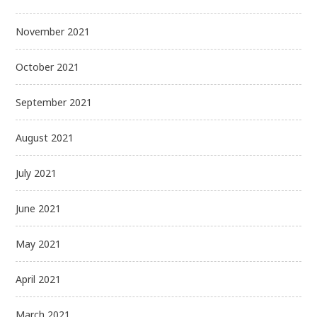
November 2021
October 2021
September 2021
August 2021
July 2021
June 2021
May 2021
April 2021
March 2021