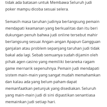
tidak ada batasan untuk Membawa Seluruh judi
poker mampu dicoba sesuai selera.
Semasih masa taruhan judinya berlangsung pemain
mendapati keamanan yang berkualitas dan itu beri
dukungan penuh bahwa judi online tersebut mahir
berlangsung sesuai Angan-angan Apapun Gangguan
ganjalan atau problem sepanjang taruhan judi tidak
bakal ada lagi. Sebab semuanya sudah dijamin oleh
pihak agen casino yang memiliki beraneka ragam
game mernarik sepenuhnya. Pemain judi mendapati
sistem main-main yang sangat mudah memahamkan
dan kalau ada yang belum paham dapat
memanfaatkan petunjuk yang disediakan. Seluruh
yang main-main judi di sini dipastikan senantiasa
memainkan judi setiap hari.