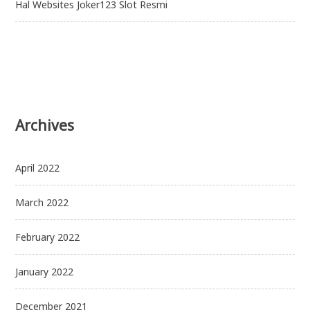
Hal Websites Joker123 Slot Resmi
Archives
April 2022
March 2022
February 2022
January 2022
December 2021