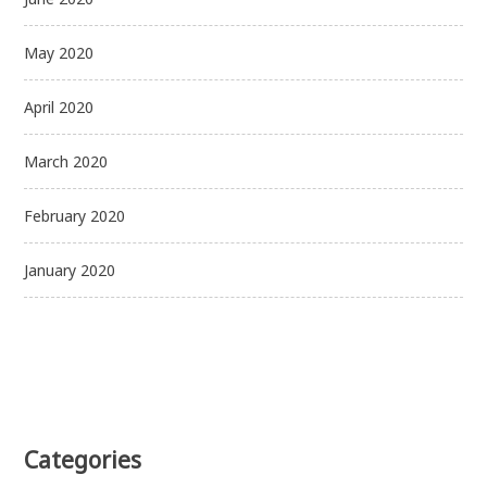
May 2020
April 2020
March 2020
February 2020
January 2020
Categories