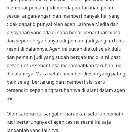
membuat pemain judi mendapati taruhan poker
sesuai angan-angan dan memberi banyak hal yang
tidak dapat dipunyai oleh agen Lainnya Media dan
pelayanan yang ada di sana benar benar luar biasa
dan sepenuhnya hanya utk pemain judi yang tertulis
resmi di dalamnya. Agen ini sudah diakui sejak dulu
dan pemain judi yang sudah bergabung di sini pasti
betah untuk senantiasa menambahkan taruhan judi
di dalamnya. Maka selalu memberi kesan yang paling
baik selagi bertarung dan memberi sisi seru
tersendiri sepanjang taruhannya dijalani dalam agen
ini.
Oleh karena itu, sangat di harapkan seluruh pemain
judi bertarungnya di agen casino resmi ini saja
janganlah yang lainnya.