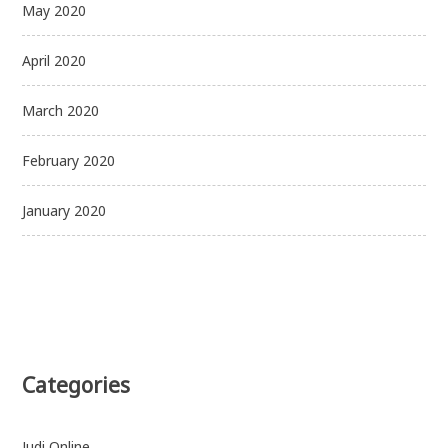
May 2020
April 2020
March 2020
February 2020
January 2020
Categories
Judi Online