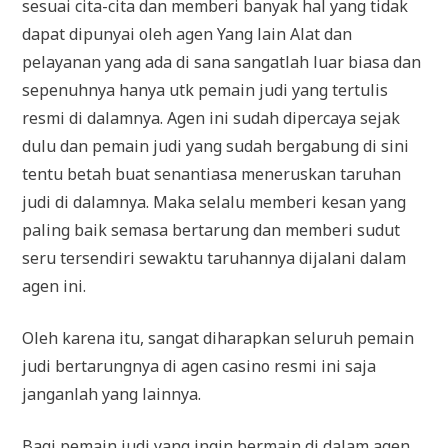
sesuai cita-cita dan memberi banyak hal yang tidak
dapat dipunyai oleh agen Yang lain Alat dan
pelayanan yang ada di sana sangatlah luar biasa dan
sepenuhnya hanya utk pemain judi yang tertulis
resmi di dalamnya. Agen ini sudah dipercaya sejak
dulu dan pemain judi yang sudah bergabung di sini
tentu betah buat senantiasa meneruskan taruhan
judi di dalamnya. Maka selalu memberi kesan yang
paling baik semasa bertarung dan memberi sudut
seru tersendiri sewaktu taruhannya dijalani dalam
agen ini.
Oleh karena itu, sangat diharapkan seluruh pemain
judi bertarungnya di agen casino resmi ini saja
janganlah yang lainnya.
Bagi pemain judi yang ingin bermain di dalam agen