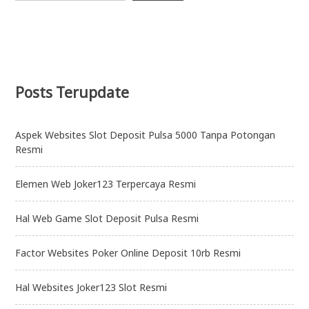
Posts Terupdate
Aspek Websites Slot Deposit Pulsa 5000 Tanpa Potongan
Resmi
Elemen Web Joker123 Terpercaya Resmi
Hal Web Game Slot Deposit Pulsa Resmi
Factor Websites Poker Online Deposit 10rb Resmi
Hal Websites Joker123 Slot Resmi