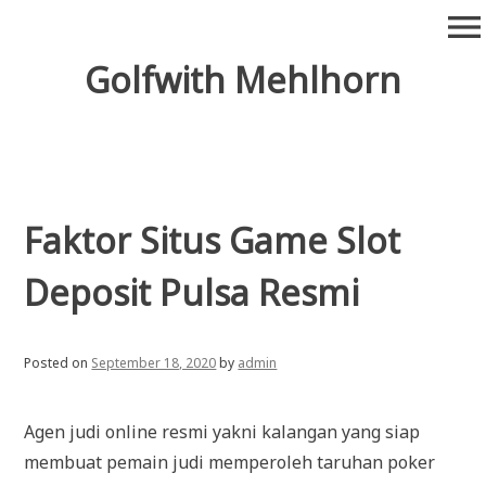
Skip
menu
to
content
Golfwith Mehlhorn
Faktor Situs Game Slot
Deposit Pulsa Resmi
Posted on
September 18, 2020
by
admin
Agen judi online resmi yakni kalangan yang siap
membuat pemain judi memperoleh taruhan poker