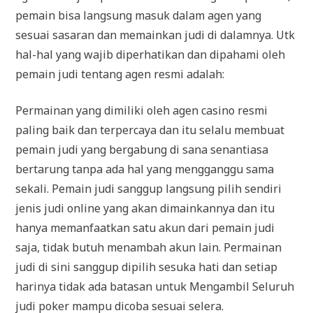
pemain bisa langsung masuk dalam agen yang
sesuai sasaran dan memainkan judi di dalamnya. Utk
hal-hal yang wajib diperhatikan dan dipahami oleh
pemain judi tentang agen resmi adalah:
Permainan yang dimiliki oleh agen casino resmi
paling baik dan terpercaya dan itu selalu membuat
pemain judi yang bergabung di sana senantiasa
bertarung tanpa ada hal yang mengganggu sama
sekali. Pemain judi sanggup langsung pilih sendiri
jenis judi online yang akan dimainkannya dan itu
hanya memanfaatkan satu akun dari pemain judi
saja, tidak butuh menambah akun lain. Permainan
judi di sini sanggup dipilih sesuka hati dan setiap
harinya tidak ada batasan untuk Mengambil Seluruh
judi poker mampu dicoba sesuai selera.