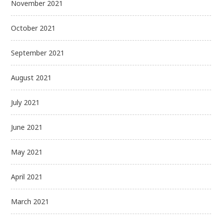
November 2021
October 2021
September 2021
August 2021
July 2021
June 2021
May 2021
April 2021
March 2021