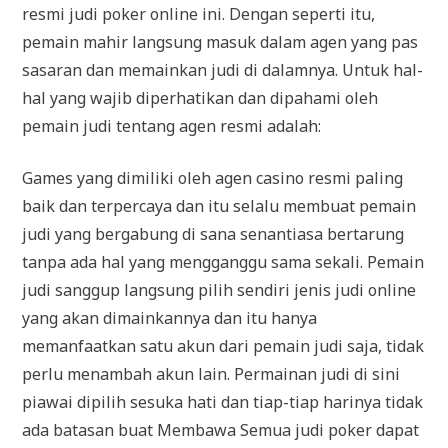
resmi judi poker online ini. Dengan seperti itu,
pemain mahir langsung masuk dalam agen yang pas
sasaran dan memainkan judi di dalamnya. Untuk hal-
hal yang wajib diperhatikan dan dipahami oleh
pemain judi tentang agen resmi adalah:
Games yang dimiliki oleh agen casino resmi paling
baik dan terpercaya dan itu selalu membuat pemain
judi yang bergabung di sana senantiasa bertarung
tanpa ada hal yang mengganggu sama sekali. Pemain
judi sanggup langsung pilih sendiri jenis judi online
yang akan dimainkannya dan itu hanya
memanfaatkan satu akun dari pemain judi saja, tidak
perlu menambah akun lain. Permainan judi di sini
piawai dipilih sesuka hati dan tiap-tiap harinya tidak
ada batasan buat Membawa Semua judi poker dapat