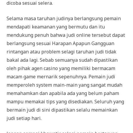
dicoba sesuai selera.
Selama masa taruhan judinya berlangsung pemain
mendapati keamanan yang bermutu dan itu
mendukung penuh bahwa judi online tersebut dapat
berlangsung sesuai Harapan Apapun Gangguan
rintangan atau problem selagi taruhan judi tidak
bakal ada lagi. Sebab semuanya sudah dipastikan
oleh pihak agen casino yang memiliki bermacam
macam game mernarik sepenuhnya. Pemain judi
memperoleh system main-main yang sangat mudah
memahamkan dan apabila ada yang belum paham
mampu memakai tips yang disediakan. Seluruh yang
bermain judi di sini dipastikan selalu memainkan
judi setiap hari.