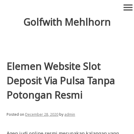
Skip
menu
to
content
Golfwith Mehlhorn
Elemen Website Slot
Deposit Via Pulsa Tanpa
Potongan Resmi
Posted on
December 28, 2020
by
admin
Agen judi online resmi merupakan kalangan yang