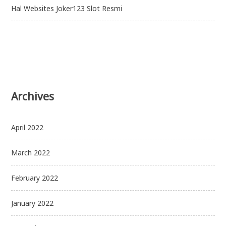
Hal Websites Joker123 Slot Resmi
Archives
April 2022
March 2022
February 2022
January 2022