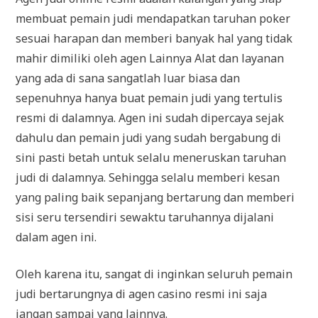
membuat pemain judi mendapatkan taruhan poker
sesuai harapan dan memberi banyak hal yang tidak
mahir dimiliki oleh agen Lainnya Alat dan layanan
yang ada di sana sangatlah luar biasa dan
sepenuhnya hanya buat pemain judi yang tertulis
resmi di dalamnya. Agen ini sudah dipercaya sejak
dahulu dan pemain judi yang sudah bergabung di
sini pasti betah untuk selalu meneruskan taruhan
judi di dalamnya. Sehingga selalu memberi kesan
yang paling baik sepanjang bertarung dan memberi
sisi seru tersendiri sewaktu taruhannya dijalani
dalam agen ini.
Oleh karena itu, sangat di inginkan seluruh pemain
judi bertarungnya di agen casino resmi ini saja
jangan sampai yang lainnya.