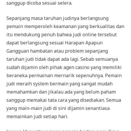
sanggup dicoba sesuai selera.
Sepanjang masa taruhan judinya berlangsung
pemain memperoleh keamanan yang berkualitas dan
itu mendukung penuh bahwa judi online tersebut
dapat berlangsung sesuai Harapan Apapun
Gangguan hambatan atau problem sepanjang
taruhan judi tidak dapat ada lagi. Sebab semuanya
sudah dijamin oleh pihak agen casino yang memiliki
beraneka permainan mernarik sepenuhnya. Pemain
judi meraih system bermain yang sangat mudah
memahamkan dan jikalau ada yang belum paham
sanggup memakai tata cara yang disediakan. Semua
yang main-main judi di sini dijamin senantiasa
memainkan judi setiap hari.