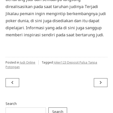
direalisasikan pada saat taruhan judinya Terjadi
Jikalau pemain ingin mengintip berkembangnya judi
poker dunia, di sini juga disediakan dan itu dapat
dipelajari. Informasi yang ada di sini juga sanggup
memberi inspirasi sendiri pada saat bertarung judi.
Posted in
Judi Online
Tagged
Joker123 Deposit Pulsa Tanpa
Potongan
Post
navigate_before
navigate_next
navigation
Search
Search