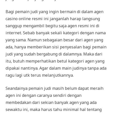
Bagi pemain judi yang ingin bermain di dalam agen
casino online resmi ini janganlah harap langsung
sanggup mengambil begitu saja agen resmi ini di
internet. Sebab banyak sekali kategori dengan nama
yang sama. Namun sebagaian besar dari agen yang
ada, hanya memberikan sisi penyesalan bagi pemain
judi yang sudah bergabung di dalamnya. Maka dari
itu, butuh memperhatikan betul kategori agen yang
dipakai nantinya. Agar dalam main judinya tanpa ada
ragu lagi utk terus melanjutkannya.
Seandainya pemain judi masih belum dapat meraih
agen ini dengan caranya sendiri dengan
membedakan dari sekian banyak agen yang ada
sewaktu ini, maka harus tahu minimal hal tentang