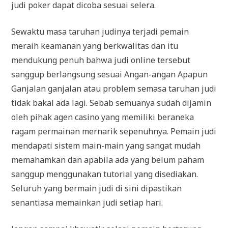
judi poker dapat dicoba sesuai selera.
Sewaktu masa taruhan judinya terjadi pemain
meraih keamanan yang berkwalitas dan itu
mendukung penuh bahwa judi online tersebut
sanggup berlangsung sesuai Angan-angan Apapun
Ganjalan ganjalan atau problem semasa taruhan judi
tidak bakal ada lagi. Sebab semuanya sudah dijamin
oleh pihak agen casino yang memiliki beraneka
ragam permainan mernarik sepenuhnya. Pemain judi
mendapati sistem main-main yang sangat mudah
memahamkan dan apabila ada yang belum paham
sanggup menggunakan tutorial yang disediakan.
Seluruh yang bermain judi di sini dipastikan
senantiasa memainkan judi setiap hari.