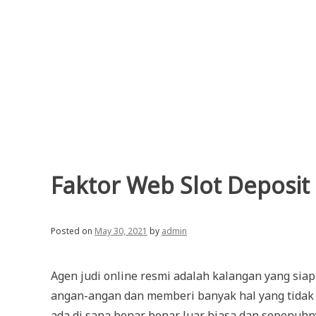
Skip
to
content
Faktor Web Slot Deposit
Posted on
May 30, 2021
by
admin
Agen judi online resmi adalah kalangan yang si
angan-angan dan memberi banyak hal yang tidak 
ada di sana benar benar luar biasa dan sepenuhn