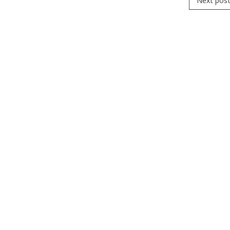
Next pos