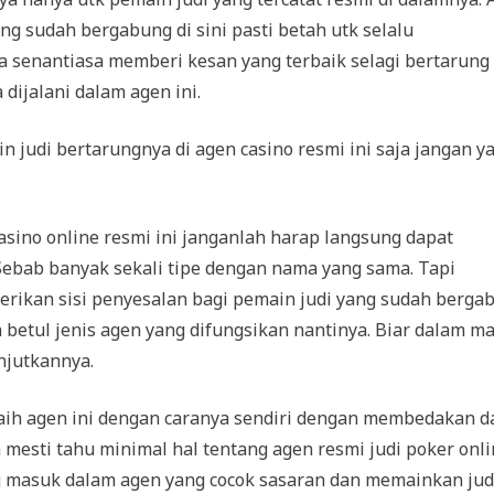
ng sudah bergabung di sini pasti betah utk selalu
 senantiasa memberi kesan yang terbaik selagi bertarung
dijalani dalam agen ini.
n judi bertarungnya di agen casino resmi ini saja jangan y
asino online resmi ini janganlah harap langsung dapat
 Sebab banyak sekali tipe dengan nama yang sama. Tapi
erikan sisi penyesalan bagi pemain judi yang sudah berga
betul jenis agen yang difungsikan nantinya. Biar dalam ma
njutkannya.
ih agen ini dengan caranya sendiri dengan membedakan d
 mesti tahu minimal hal tentang agen resmi judi poker onl
g masuk dalam agen yang cocok sasaran dan memainkan judi