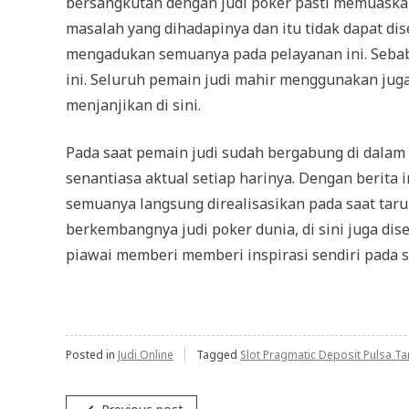
bersangkutan dengan judi poker pasti memuaskan.
masalah yang dihadapinya dan itu tidak dapat di
mengadukan semuanya pada pelayanan ini. Seba
ini. Seluruh pemain judi mahir menggunakan ju
menjanjikan di sini.
Pada saat pemain judi sudah bergabung di dalam 
senantiasa aktual setiap harinya. Dengan berita
semuanya langsung direalisasikan pada saat taru
berkembangnya judi poker dunia, di sini juga dised
piawai memberi memberi inspirasi sendiri pada sa
Posted in
Judi Online
Tagged
Slot Pragmatic Deposit Pulsa T
Post