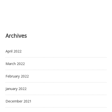
Archives
April 2022
March 2022
February 2022
January 2022
December 2021