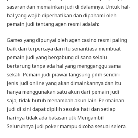
sasaran dan memainkan judi di dalamnya. Untuk hal-
hal yang wajib diperhatikan dan dipahami oleh
pemain judi tentang agen resmi adalah:
Games yang dipunyai oleh agen casino resmi paling
baik dan terpercaya dan itu senantiasa membuat
pemain judi yang bergabung di sana selalu
bertarung tanpa ada hal yang mengganggu sama
sekali. Pemain judi piawai langsung pilih sendiri
jenis judi online yang akan dimainkannya dan itu
hanya menggunakan satu akun dari pemain judi
saja, tidak butuh menambah akun lain. Permainan
judi di sini dapat dipilih sesuka hati dan setiap
harinya tidak ada batasan utk Mengambil
Seluruhnya judi poker mampu dicoba sesuai selera.