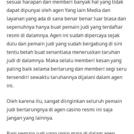
sesuai harapan dan memberi banyak hal yang tidak
dapat dipunyai oleh agen Yang lain Media dan
layanan yang ada di sana benar benar luar biasa dan
sepenuhnya hanya buat pemain judi yang terdaftar
resmi di dalamnya. Agen ini sudah dipercaya sejak
dulu dan pemain judi yang sudah bergabung di sini
tentu betah buat senantiasa meneruskan taruhan
judi di dalamnya. Maka selalu memberi kesan yang
paling baik selama bertarung dan memberi segi seru
tersendiri sewaktu taruhannya dijalani dalam agen
ini.
Oleh karena itu, sangat diinginkan seluruh pemain
judi bertarungnya di agen casino resmi ini saja
jangan yang lainnya.
Bagi pemain judi yang ingin main di dalam agen