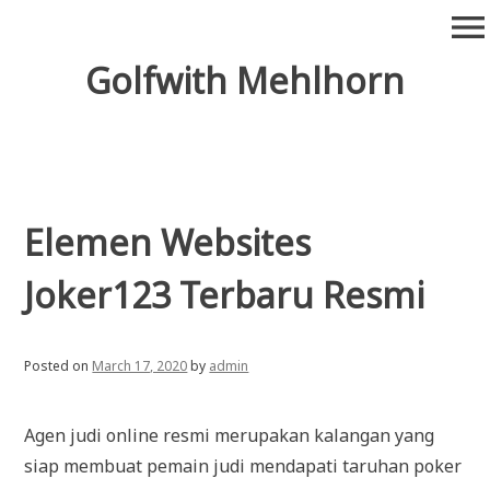
Skip
menu
to
content
Golfwith Mehlhorn
Elemen Websites
Joker123 Terbaru Resmi
Posted on
March 17, 2020
by
admin
Agen judi online resmi merupakan kalangan yang
siap membuat pemain judi mendapati taruhan poker