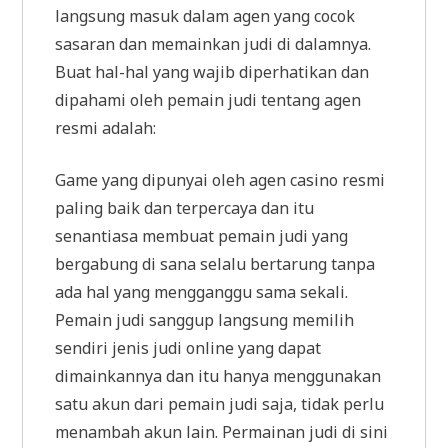
langsung masuk dalam agen yang cocok
sasaran dan memainkan judi di dalamnya.
Buat hal-hal yang wajib diperhatikan dan
dipahami oleh pemain judi tentang agen
resmi adalah:
Game yang dipunyai oleh agen casino resmi
paling baik dan terpercaya dan itu
senantiasa membuat pemain judi yang
bergabung di sana selalu bertarung tanpa
ada hal yang mengganggu sama sekali.
Pemain judi sanggup langsung memilih
sendiri jenis judi online yang dapat
dimainkannya dan itu hanya menggunakan
satu akun dari pemain judi saja, tidak perlu
menambah akun lain. Permainan judi di sini