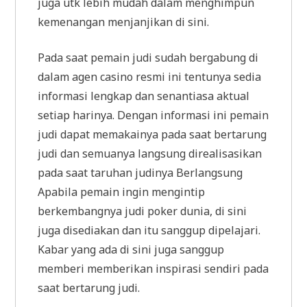
juga utk lebih mudah dalam menghimpun
kemenangan menjanjikan di sini.
Pada saat pemain judi sudah bergabung di
dalam agen casino resmi ini tentunya sedia
informasi lengkap dan senantiasa aktual
setiap harinya. Dengan informasi ini pemain
judi dapat memakainya pada saat bertarung
judi dan semuanya langsung direalisasikan
pada saat taruhan judinya Berlangsung
Apabila pemain ingin mengintip
berkembangnya judi poker dunia, di sini
juga disediakan dan itu sanggup dipelajari.
Kabar yang ada di sini juga sanggup
memberi memberikan inspirasi sendiri pada
saat bertarung judi.