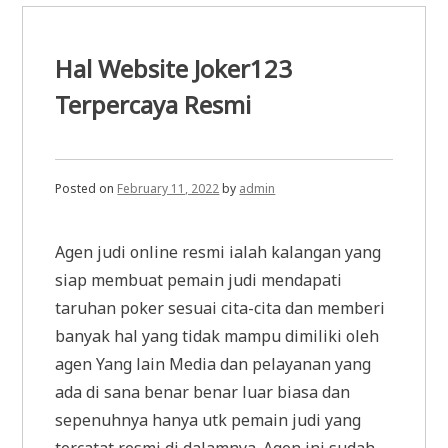
Hal Website Joker123
Terpercaya Resmi
Posted on
February 11, 2022
by
admin
Agen judi online resmi ialah kalangan yang
siap membuat pemain judi mendapati
taruhan poker sesuai cita-cita dan memberi
banyak hal yang tidak mampu dimiliki oleh
agen Yang lain Media dan pelayanan yang
ada di sana benar benar luar biasa dan
sepenuhnya hanya utk pemain judi yang
tercatat resmi di dalamnya. Agen ini sudah