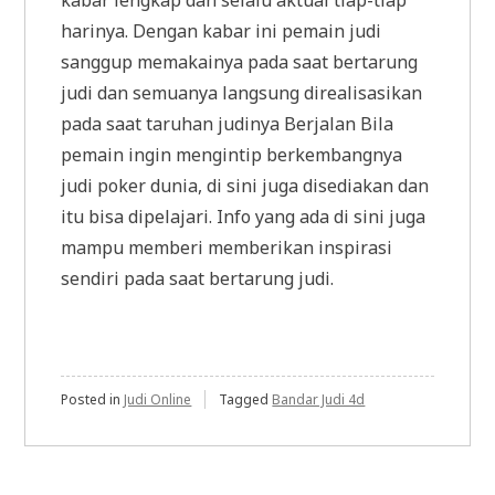
harinya. Dengan kabar ini pemain judi
sanggup memakainya pada saat bertarung
judi dan semuanya langsung direalisasikan
pada saat taruhan judinya Berjalan Bila
pemain ingin mengintip berkembangnya
judi poker dunia, di sini juga disediakan dan
itu bisa dipelajari. Info yang ada di sini juga
mampu memberi memberikan inspirasi
sendiri pada saat bertarung judi.
Posted in
Judi Online
Tagged
Bandar Judi 4d