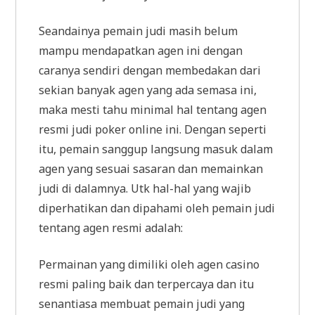
Seandainya pemain judi masih belum
mampu mendapatkan agen ini dengan
caranya sendiri dengan membedakan dari
sekian banyak agen yang ada semasa ini,
maka mesti tahu minimal hal tentang agen
resmi judi poker online ini. Dengan seperti
itu, pemain sanggup langsung masuk dalam
agen yang sesuai sasaran dan memainkan
judi di dalamnya. Utk hal-hal yang wajib
diperhatikan dan dipahami oleh pemain judi
tentang agen resmi adalah:
Permainan yang dimiliki oleh agen casino
resmi paling baik dan terpercaya dan itu
senantiasa membuat pemain judi yang