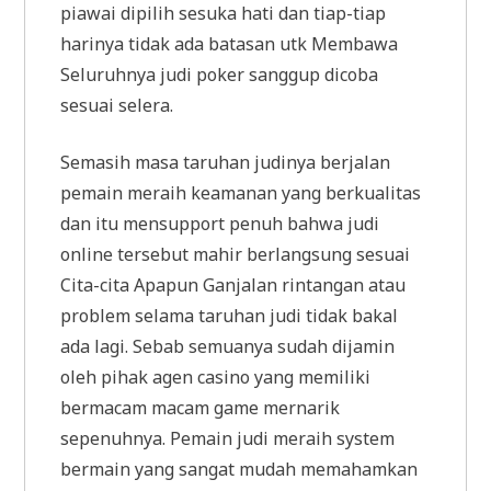
piawai dipilih sesuka hati dan tiap-tiap
harinya tidak ada batasan utk Membawa
Seluruhnya judi poker sanggup dicoba
sesuai selera.
Semasih masa taruhan judinya berjalan
pemain meraih keamanan yang berkualitas
dan itu mensupport penuh bahwa judi
online tersebut mahir berlangsung sesuai
Cita-cita Apapun Ganjalan rintangan atau
problem selama taruhan judi tidak bakal
ada lagi. Sebab semuanya sudah dijamin
oleh pihak agen casino yang memiliki
bermacam macam game mernarik
sepenuhnya. Pemain judi meraih system
bermain yang sangat mudah memahamkan