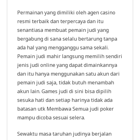
Permainan yang dimiliki oleh agen casino
resmi terbaik dan terpercaya dan itu
senantiasa membuat pemain judi yang
bergabung di sana selalu bertarung tanpa
ada hal yang mengganggu sama sekali.
Pemain judi mahir langsung memilih sendiri
jenis judi online yang dapat dimainkannya
dan itu hanya menggunakan satu akun dari
pemain judi saja, tidak butuh menambah
akun lain. Games judi di sini bisa dipilih
sesuka hati dan setiap harinya tidak ada
batasan utk Membawa Semua judi poker
mampu dicoba sesuai selera.
Sewaktu masa taruhan judinya berjalan