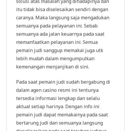
solusi atas masalah yang dihadapinya dan
itu tidak bisa diselesaikan sendiri dengan
caranya. Maka langsung saja mengadukan
semuanya pada pelayanan ini. Sebab
semuanya ada jalan keuarnya pada saat
memanfaatkan pelayanan ini. Semua
pemain judi sanggup memakai juga utk
lebih mudah dalam mengumpulkan
kemenangan menjanjikan di sini.
Pada saat pemain judi sudah bergabung di
dalam agen casino resmi ini tentunya
tersedia informasi lengkap dan selalu
aktual setiap harinya. Dengan info ini
pemain judi dapat memakainya pada saat
bertarung judi dan semuanya langsung
direalisasikan pada saat taruhan judinya