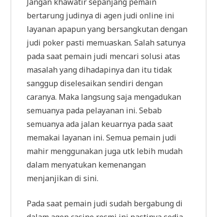
Jangan khawatir sepanjang pemain
bertarung judinya di agen judi online ini
layanan apapun yang bersangkutan dengan
judi poker pasti memuaskan. Salah satunya
pada saat pemain judi mencari solusi atas
masalah yang dihadapinya dan itu tidak
sanggup diselesaikan sendiri dengan
caranya. Maka langsung saja mengadukan
semuanya pada pelayanan ini. Sebab
semuanya ada jalan keuarnya pada saat
memakai layanan ini. Semua pemain judi
mahir menggunakan juga utk lebih mudah
dalam menyatukan kemenangan
menjanjikan di sini.
Pada saat pemain judi sudah bergabung di
dalam agen casino resmi ini pastinya sedia