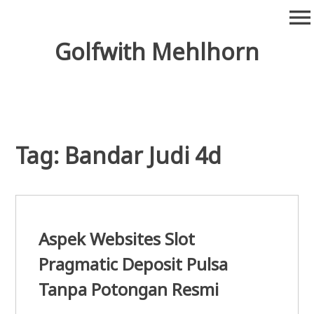
Skip
menu
to
content
Golfwith Mehlhorn
Tag:
Bandar Judi 4d
Aspek Websites Slot
Pragmatic Deposit Pulsa
Tanpa Potongan Resmi