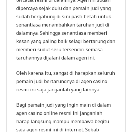
dipercaya sejak dulu dan pemain judi yang
sudah bergabung di sini pasti betah untuk
senantiasa menambahkan taruhan judi di
dalamnya. Sehingga senantiasa memberi
kesan yang paling baik selagi bertarung dan
memberi sudut seru tersendiri semasa
taruhannya dijalani dalam agen ini.
Oleh karena itu, sangat di harapkan seluruh
pemain judi bertarungnya di agen casino
resmi ini saja janganlah yang lainnya.
Bagi pemain judi yang ingin main di dalam
agen casino online resmi ini janganlah
harap langsung mampu membawa begitu
saja agen resmi ini di internet. Sebab