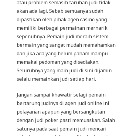
atau problem semasih taruhan judi tidak
akan ada lagi. Sebab semuanya sudah
dipastikan oleh pihak agen casino yang
memiliki berbagai permainan mernarik
sepenuhnya. Pemain judi meraih sistem
bermain yang sangat mudah memahamkan
dan jika ada yang belum paham mampu
memakai pedoman yang disediakan.
Seluruhnya yang main judi di sini dijamin
selalu memainkan judi setiap hari.
Jangan sampai khawatir selagi pemain
bertarung judinya di agen judi online ini
pelayanan apapun yang bersangkutan
dengan judi poker pasti memuaskan. Salah
satunya pada saat pemain judi mencari