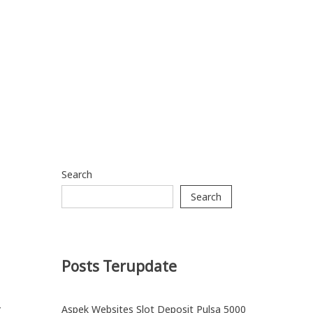
Search
Search
Posts Terupdate
-
Aspek Websites Slot Deposit Pulsa 5000