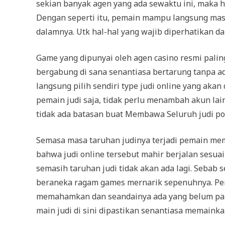
sekian banyak agen yang ada sewaktu ini, maka ha
Dengan seperti itu, pemain mampu langsung mas
dalamnya. Utk hal-hal yang wajib diperhatikan d
Game yang dipunyai oleh agen casino resmi palin
bergabung di sana senantiasa bertarung tanpa a
langsung pilih sendiri type judi online yang ak
pemain judi saja, tidak perlu menambah akun lain.
tidak ada batasan buat Membawa Seluruh judi po
Semasa masa taruhan judinya terjadi pemain m
bahwa judi online tersebut mahir berjalan sesu
semasih taruhan judi tidak akan ada lagi. Sebab
beraneka ragam games mernarik sepenuhnya. Pe
memahamkan dan seandainya ada yang belum pah
main judi di sini dipastikan senantiasa memainkan 