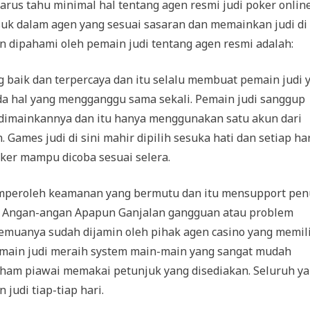
rus tahu minimal hal tentang agen resmi judi poker online 
uk dalam agen yang sesuai sasaran dan memainkan judi di
an dipahami oleh pemain judi tentang agen resmi adalah:
g baik dan terpercaya dan itu selalu membuat pemain judi 
da hal yang mengganggu sama sekali. Pemain judi sanggup
an dimainkannya dan itu hanya menggunakan satu akun dari
 Games judi di sini mahir dipilih sesuka hati dan setiap ha
ker mampu dicoba sesuai selera.
emperoleh keamanan yang bermutu dan itu mensupport pe
ai Angan-angan Apapun Ganjalan gangguan atau problem
 semuanya sudah dijamin oleh pihak agen casino yang memil
main judi meraih system main-main yang sangat mudah
am piawai memakai petunjuk yang disediakan. Seluruh y
judi tiap-tiap hari.