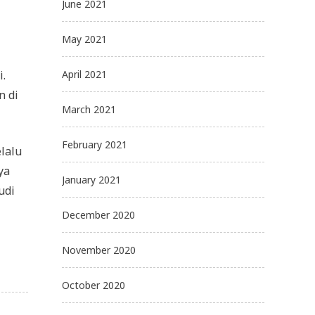
June 2021
May 2021
.
April 2021
n di
March 2021
February 2021
lalu
ya
January 2021
udi
December 2020
November 2020
October 2020