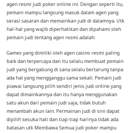
agen resmi judi poker online ini. Dengan seperti itu,
pemain mampu langsung masuk dalam agen yang
serasi sasaran dan memainkan judi di dalamnya. Utk
hal-hal yang wajib diperhatikan dan dipahami oleh
pemain judi tentang agen resmi adalah:
Games yang dimiliki oleh agen casino resmi paling
baik dan terpercaya dan itu selalu membuat pemain
judi yang bergabung di sana selalu bertarung tanpa
ada hal yang mengganggu sama sekali. Pemain judi
piawai langsung pilih sendiri jenis judi online yang
dapat dimainkannya dan itu hanya menggunakan
satu akun dari pemain judi saja, tidak butuh
menambah akun lain. Permainan judi di sini dapat
dipilih sesuka hati dan tiap-tiap harinya tidak ada
batasan utk Membawa Semua judi poker mampu