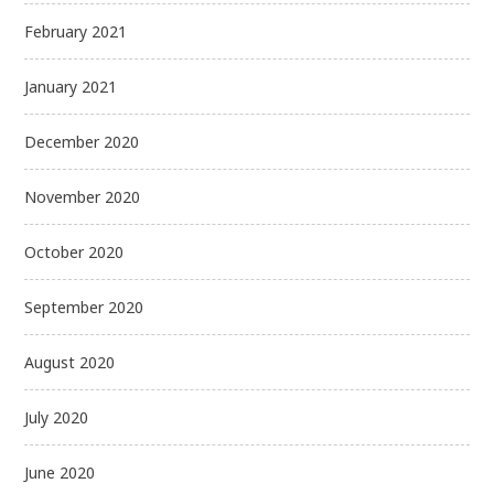
February 2021
January 2021
December 2020
November 2020
October 2020
September 2020
August 2020
July 2020
June 2020