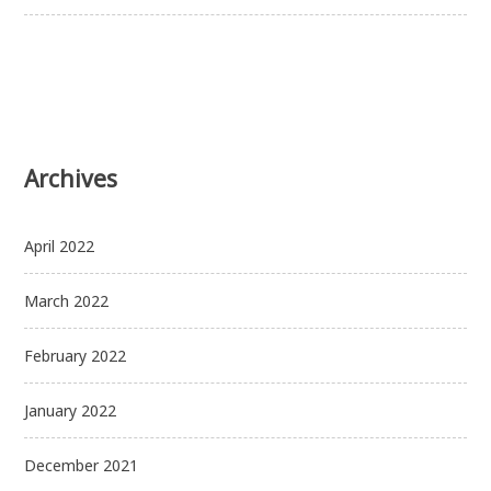
Archives
April 2022
March 2022
February 2022
January 2022
December 2021