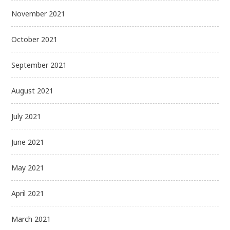
November 2021
October 2021
September 2021
August 2021
July 2021
June 2021
May 2021
April 2021
March 2021