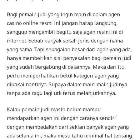
Bagi pemain judi yang ingin main di dalam agen
casino online resmi ini jangan harap langsung
sanggup mengambil begitu saja agen resmi ini di
internet. Sebab banyak sekali jenis dengan nama
yang sama. Tapi sebagaian besar dari agen yang ada,
hanya memberikan sisi penyesalan bagi pemain judi
yang sudah bergabung di dalamnya. Maka dari itu,
perlu memperhatikan betul kategori agen yang
dipakai nantinya. Supaya dalam main-main judinya
tanpa ada ragu lagi utk terus melanjutkannya.
Kalau pemain judi masih belum mampu
mendapatkan agen ini dengan caranya sendiri
dengan membedakan dari sekian banyak agen yang
ada selama ini, maka mesti tahu minimal hal tentang