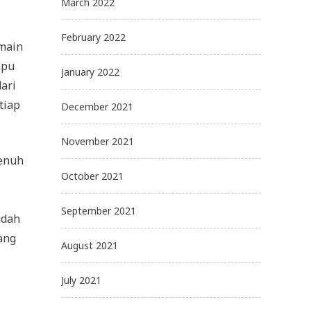
March 2022
February 2022
emain
mpu
January 2022
ari
tiap
December 2021
November 2021
penuh
October 2021
September 2021
udah
ang
August 2021
July 2021