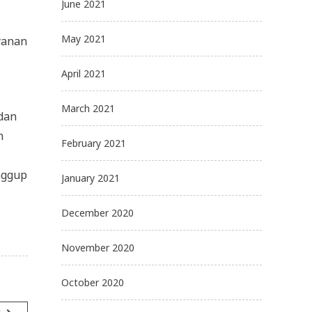
June 2021
May 2021
yanan
April 2021
March 2021
 dan
n
February 2021
anggup
January 2021
December 2020
November 2020
October 2020