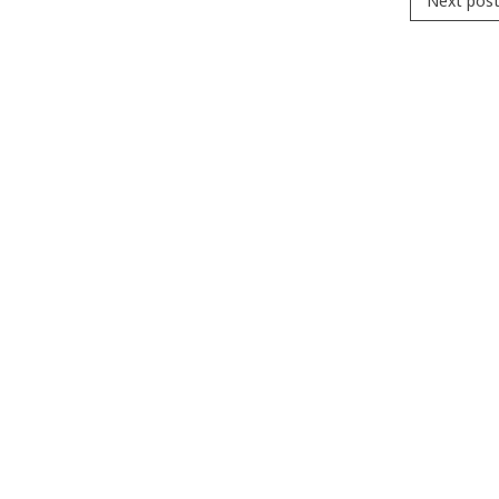
Next pos