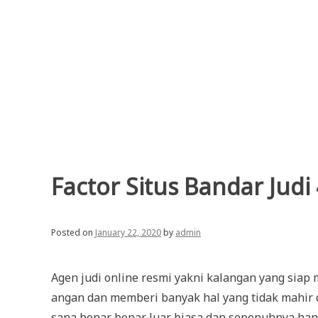
Skip
to
content
Factor Situs Bandar Judi
Posted on
January 22, 2020
by
admin
Agen judi online resmi yakni kalangan yang sia
angan dan memberi banyak hal yang tidak mahir d
sana benar benar luar biasa dan sepenuhnya hany