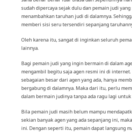
sudah dipercaya sejak dulu dan pemain judi yang 
menambahkan taruhan judi di dalamnya. Sehingga
memberi sisi seru tersendiri sepanjang taruhanny
Oleh karena itu, sangat di inginkan seluruh pemai
lainnya.
Bagi pemain judi yang ingin bermain di dalam age
mengambil begitu saja agen resmi ini di internet
sebagaian besar dari agen yang ada, hanya memb
bergabung di dalamnya. Maka dari itu, perlu mem
dalam bermain judinya tanpa ada ragu lagi untuk
Bila pemain judi masih belum mampu mendapatka
sekian banyak agen yang ada sepanjang ini, maka
ini. Dengan seperti itu, pemain dapat langsung 