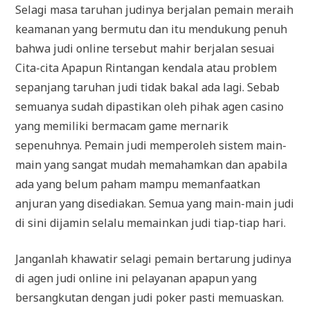
Selagi masa taruhan judinya berjalan pemain meraih
keamanan yang bermutu dan itu mendukung penuh
bahwa judi online tersebut mahir berjalan sesuai
Cita-cita Apapun Rintangan kendala atau problem
sepanjang taruhan judi tidak bakal ada lagi. Sebab
semuanya sudah dipastikan oleh pihak agen casino
yang memiliki bermacam game mernarik
sepenuhnya. Pemain judi memperoleh sistem main-
main yang sangat mudah memahamkan dan apabila
ada yang belum paham mampu memanfaatkan
anjuran yang disediakan. Semua yang main-main judi
di sini dijamin selalu memainkan judi tiap-tiap hari.
Janganlah khawatir selagi pemain bertarung judinya
di agen judi online ini pelayanan apapun yang
bersangkutan dengan judi poker pasti memuaskan.