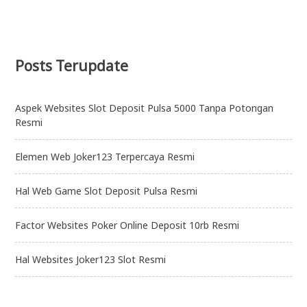
Posts Terupdate
Aspek Websites Slot Deposit Pulsa 5000 Tanpa Potongan
Resmi
Elemen Web Joker123 Terpercaya Resmi
Hal Web Game Slot Deposit Pulsa Resmi
Factor Websites Poker Online Deposit 10rb Resmi
Hal Websites Joker123 Slot Resmi