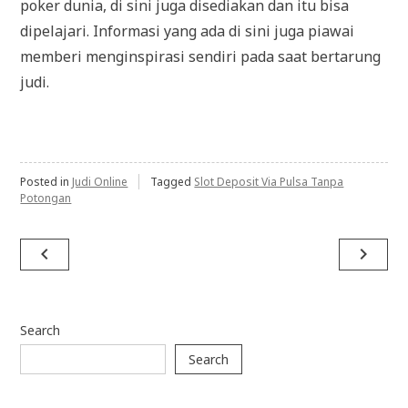
poker dunia, di sini juga disediakan dan itu bisa
dipelajari. Informasi yang ada di sini juga piawai
memberi menginspirasi sendiri pada saat bertarung
judi.
Posted in
Judi Online
Tagged
Slot Deposit Via Pulsa Tanpa
Potongan
Post
navigate_before
navigate_next
navigation
Search
Search