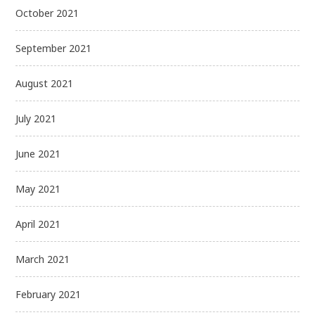
October 2021
September 2021
August 2021
July 2021
June 2021
May 2021
April 2021
March 2021
February 2021