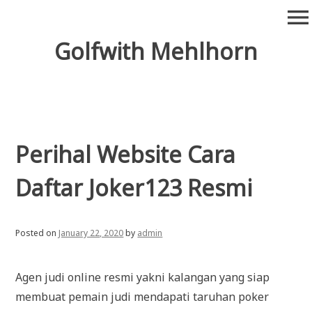
Skip
menu
to
content
Golfwith Mehlhorn
Perihal Website Cara
Daftar Joker123 Resmi
Posted on
January 22, 2020
by
admin
Agen judi online resmi yakni kalangan yang siap
membuat pemain judi mendapati taruhan poker