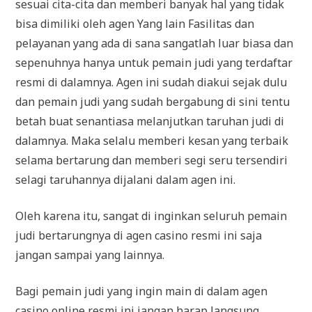
sesuai cita-cita dan memberi banyak hal yang tidak
bisa dimiliki oleh agen Yang lain Fasilitas dan
pelayanan yang ada di sana sangatlah luar biasa dan
sepenuhnya hanya untuk pemain judi yang terdaftar
resmi di dalamnya. Agen ini sudah diakui sejak dulu
dan pemain judi yang sudah bergabung di sini tentu
betah buat senantiasa melanjutkan taruhan judi di
dalamnya. Maka selalu memberi kesan yang terbaik
selama bertarung dan memberi segi seru tersendiri
selagi taruhannya dijalani dalam agen ini.
Oleh karena itu, sangat di inginkan seluruh pemain
judi bertarungnya di agen casino resmi ini saja
jangan sampai yang lainnya.
Bagi pemain judi yang ingin main di dalam agen
casino online resmi ini jangan harap langsung