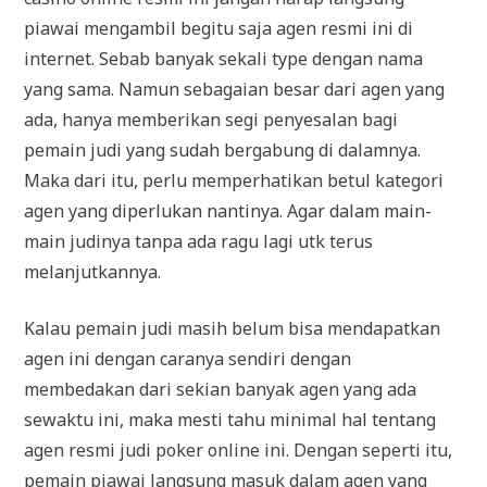
piawai mengambil begitu saja agen resmi ini di
internet. Sebab banyak sekali type dengan nama
yang sama. Namun sebagaian besar dari agen yang
ada, hanya memberikan segi penyesalan bagi
pemain judi yang sudah bergabung di dalamnya.
Maka dari itu, perlu memperhatikan betul kategori
agen yang diperlukan nantinya. Agar dalam main-
main judinya tanpa ada ragu lagi utk terus
melanjutkannya.
Kalau pemain judi masih belum bisa mendapatkan
agen ini dengan caranya sendiri dengan
membedakan dari sekian banyak agen yang ada
sewaktu ini, maka mesti tahu minimal hal tentang
agen resmi judi poker online ini. Dengan seperti itu,
pemain piawai langsung masuk dalam agen yang