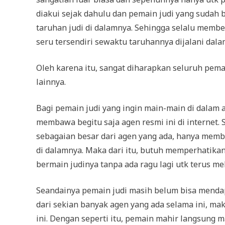
diakui sejak dahulu dan pemain judi yang sudah
taruhan judi di dalamnya. Sehingga selalu membe
seru tersendiri sewaktu taruhannya dijalani dalam
Oleh karena itu, sangat diharapkan seluruh pemai
lainnya.
Bagi pemain judi yang ingin main-main di dalam 
membawa begitu saja agen resmi ini di internet.
sebagaian besar dari agen yang ada, hanya memb
di dalamnya. Maka dari itu, butuh memperhatikan
bermain judinya tanpa ada ragu lagi utk terus me
Seandainya pemain judi masih belum bisa menda
dari sekian banyak agen yang ada selama ini, mak
ini. Dengan seperti itu, pemain mahir langsung 