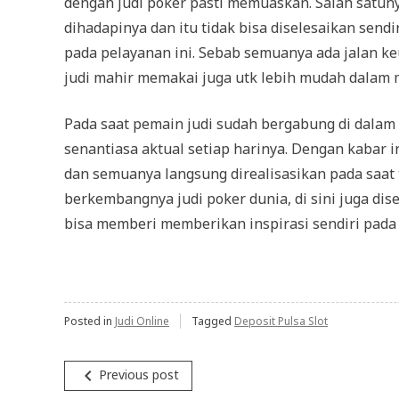
dengan judi poker pasti memuaskan. Salah satuny
dihadapinya dan itu tidak bisa diselesaikan sen
pada pelayanan ini. Sebab semuanya ada jalan k
judi mahir memakai juga utk lebih mudah dalam
Pada saat pemain judi sudah bergabung di dalam a
senantiasa aktual setiap harinya. Dengan kabar 
dan semuanya langsung direalisasikan pada saat 
berkembangnya judi poker dunia, di sini juga dise
bisa memberi memberikan inspirasi sendiri pada 
Posted in
Judi Online
Tagged
Deposit Pulsa Slot
Post
navigate_before
Previous post
navigation