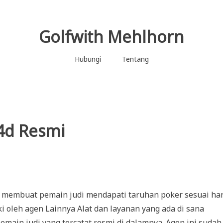
Golfwith Mehlhorn
Hubungi
Tentang
4d Resmi
ap membuat pemain judi mendapati taruhan poker sesuai ha
i oleh agen Lainnya Alat dan layanan yang ada di sana
main judi yang tercatat resmi di dalamnya. Agen ini sudah