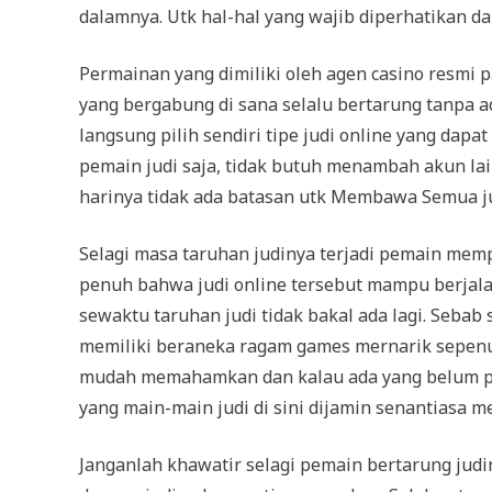
dalamnya. Utk hal-hal yang wajib diperhatikan d
Permainan yang dimiliki oleh agen casino resmi p
yang bergabung di sana selalu bertarung tanpa 
langsung pilih sendiri tipe judi online yang da
pemain judi saja, tidak butuh menambah akun lain.
harinya tidak ada batasan utk Membawa Semua jud
Selagi masa taruhan judinya terjadi pemain mem
penuh bahwa judi online tersebut mampu berja
sewaktu taruhan judi tidak bakal ada lagi. Sebab
memiliki beraneka ragam games mernarik sepenu
mudah memahamkan dan kalau ada yang belum pa
yang main-main judi di sini dijamin senantiasa m
Janganlah khawatir selagi pemain bertarung judi