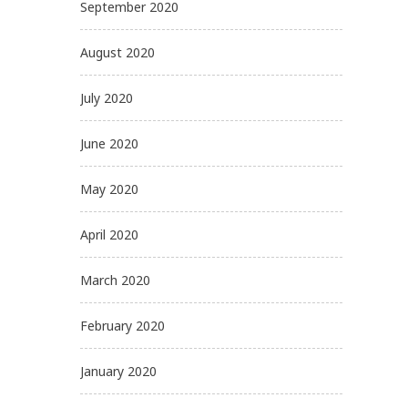
September 2020
August 2020
July 2020
June 2020
May 2020
April 2020
March 2020
February 2020
January 2020