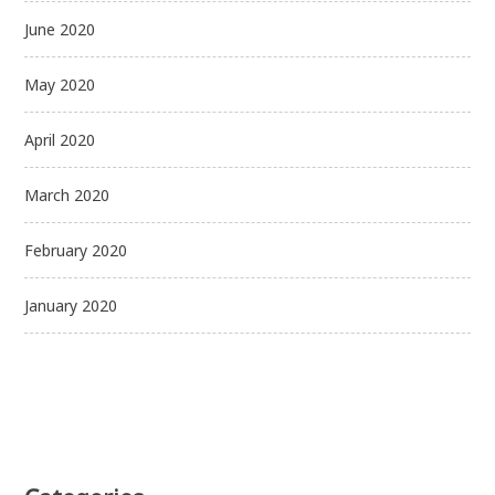
June 2020
May 2020
April 2020
March 2020
February 2020
January 2020