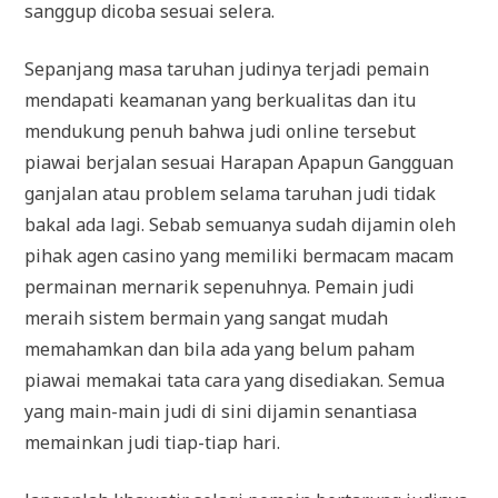
sanggup dicoba sesuai selera.
Sepanjang masa taruhan judinya terjadi pemain
mendapati keamanan yang berkualitas dan itu
mendukung penuh bahwa judi online tersebut
piawai berjalan sesuai Harapan Apapun Gangguan
ganjalan atau problem selama taruhan judi tidak
bakal ada lagi. Sebab semuanya sudah dijamin oleh
pihak agen casino yang memiliki bermacam macam
permainan mernarik sepenuhnya. Pemain judi
meraih sistem bermain yang sangat mudah
memahamkan dan bila ada yang belum paham
piawai memakai tata cara yang disediakan. Semua
yang main-main judi di sini dijamin senantiasa
memainkan judi tiap-tiap hari.