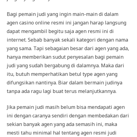
Bagi pemain judi yang ingin main-main di dalam
agen casino online resmi ini jangan harap langsung
dapat mengambil begitu saja agen resmi ini di
internet. Sebab banyak sekali kategori dengan nama
yang sama. Tapi sebagaian besar dari agen yang ada,
hanya memberikan sudut penyesalan bagi pemain
judi yang sudah bergabung di dalamnya. Maka dari
itu, butuh memperhatikan betul type agen yang
difungsikan nantinya. Biar dalam bermain judinya
tanpa ada ragu lagi buat terus melanjutkannya.
Jika pemain judi masih belum bisa mendapati agen
ini dengan caranya sendiri dengan membedakan dari
sekian banyak agen yang ada semasih ini, maka
mesti tahu minimal hal tentang agen resmi judi