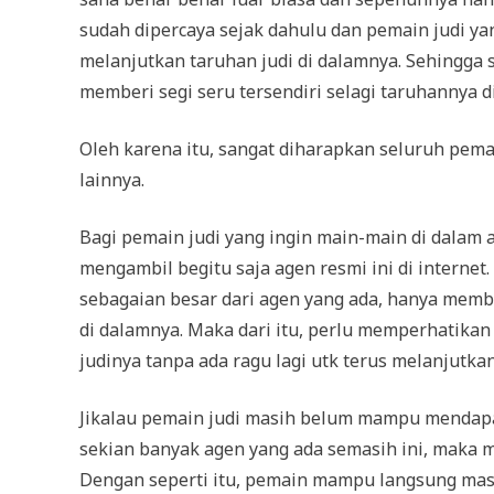
sudah dipercaya sejak dahulu dan pemain judi ya
melanjutkan taruhan judi di dalamnya. Sehingga 
memberi segi seru tersendiri selagi taruhannya di
Oleh karena itu, sangat diharapkan seluruh pemai
lainnya.
Bagi pemain judi yang ingin main-main di dalam 
mengambil begitu saja agen resmi ini di internet
sebagaian besar dari agen yang ada, hanya memb
di dalamnya. Maka dari itu, perlu memperhatikan
judinya tanpa ada ragu lagi utk terus melanjutka
Jikalau pemain judi masih belum mampu mendapa
sekian banyak agen yang ada semasih ini, maka me
Dengan seperti itu, pemain mampu langsung masu