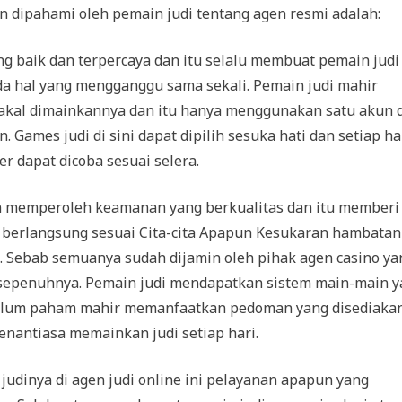
an dipahami oleh pemain judi tentang agen resmi adalah:
ng baik dan terpercaya dan itu selalu membuat pemain judi
da hal yang mengganggu sama sekali. Pemain judi mahir
 bakal dimainkannya dan itu hanya menggunakan satu akun 
 Games judi di sini dapat dipilih sesuka hati dan setiap ha
r dapat dicoba sesuai selera.
n memperoleh keamanan yang berkualitas dan itu memberi
 berlangsung sesuai Cita-cita Apapun Kesukaran hambatan
i. Sebab semuanya sudah dijamin oleh pihak agen casino ya
epenuhnya. Pemain judi mendapatkan sistem main-main y
elum paham mahir memanfaatkan pedoman yang disediakan
senantiasa memainkan judi setiap hari.
judinya di agen judi online ini pelayanan apapun yang