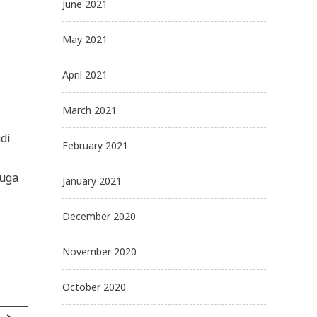
June 2021
May 2021
April 2021
March 2021
di
February 2021
juga
January 2021
December 2020
November 2020
October 2020