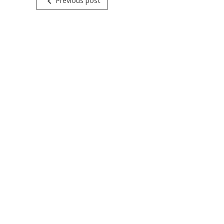
navigate_before
Previous post
navigation