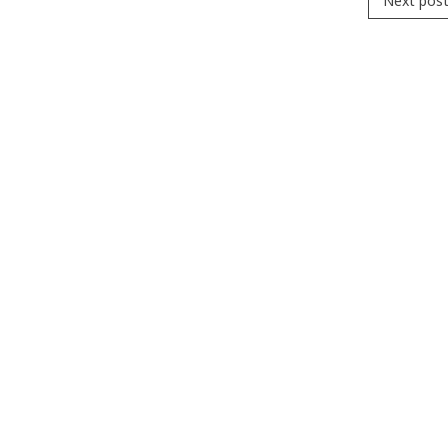
Next pos