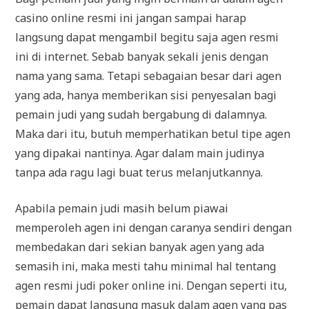
casino online resmi ini jangan sampai harap
langsung dapat mengambil begitu saja agen resmi
ini di internet. Sebab banyak sekali jenis dengan
nama yang sama. Tetapi sebagaian besar dari agen
yang ada, hanya memberikan sisi penyesalan bagi
pemain judi yang sudah bergabung di dalamnya.
Maka dari itu, butuh memperhatikan betul tipe agen
yang dipakai nantinya. Agar dalam main judinya
tanpa ada ragu lagi buat terus melanjutkannya.
Apabila pemain judi masih belum piawai
memperoleh agen ini dengan caranya sendiri dengan
membedakan dari sekian banyak agen yang ada
semasih ini, maka mesti tahu minimal hal tentang
agen resmi judi poker online ini. Dengan seperti itu,
pemain dapat langsung masuk dalam agen yang pas