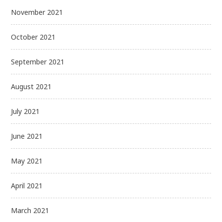
November 2021
October 2021
September 2021
August 2021
July 2021
June 2021
May 2021
April 2021
March 2021