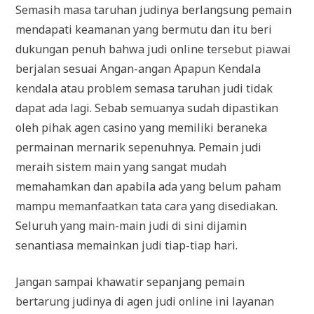
Semasih masa taruhan judinya berlangsung pemain
mendapati keamanan yang bermutu dan itu beri
dukungan penuh bahwa judi online tersebut piawai
berjalan sesuai Angan-angan Apapun Kendala
kendala atau problem semasa taruhan judi tidak
dapat ada lagi. Sebab semuanya sudah dipastikan
oleh pihak agen casino yang memiliki beraneka
permainan mernarik sepenuhnya. Pemain judi
meraih sistem main yang sangat mudah
memahamkan dan apabila ada yang belum paham
mampu memanfaatkan tata cara yang disediakan.
Seluruh yang main-main judi di sini dijamin
senantiasa memainkan judi tiap-tiap hari.
Jangan sampai khawatir sepanjang pemain
bertarung judinya di agen judi online ini layanan