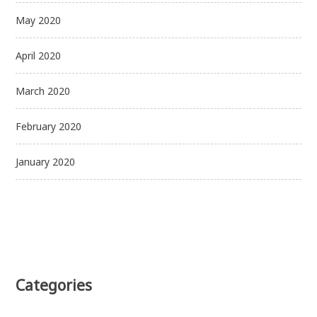
May 2020
April 2020
March 2020
February 2020
January 2020
Categories