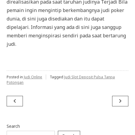
direalisasikan pada saat taruhan judinya Terjadi Bila
pemain ingin mengintip berkembangnya judi poker
dunia, di sini juga disediakan dan itu dapat
dipelajari. Informasi yang ada di sini juga sanggup
memberi menginspirasi sendiri pada saat bertarung
judi.
Posted in
Judi Online
Tagged
Judi Slot Deposit Pulsa Tanpa
Potongan
Post
navigate_before
navigate_next
navigation
Search