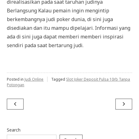
direalisasikan pada saat taruhan judinya
Berlangsung Kalau pemain ingin mengintip
berkembangnya judi poker dunia, di sini juga
disediakan dan itu mampu dipelajari. Informasi yang
ada di sini juga dapat memberi memberi inspirasi
sendiri pada saat bertarung judi.
Posted in
Judi Online
Tagged
Slot Joker Deposit Pulsa 10rb Tanpa
Potongan
Post
navigate_before
navigate_next
navigation
Search