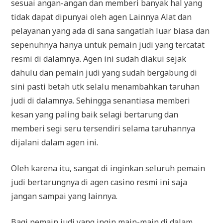
sesuai angan-angan dan memberi banyak hal yang
tidak dapat dipunyai oleh agen Lainnya Alat dan
pelayanan yang ada di sana sangatlah luar biasa dan
sepenuhnya hanya untuk pemain judi yang tercatat
resmi di dalamnya. Agen ini sudah diakui sejak
dahulu dan pemain judi yang sudah bergabung di
sini pasti betah utk selalu menambahkan taruhan
judi di dalamnya. Sehingga senantiasa memberi
kesan yang paling baik selagi bertarung dan
memberi segi seru tersendiri selama taruhannya
dijalani dalam agen ini.
Oleh karena itu, sangat di inginkan seluruh pemain
judi bertarungnya di agen casino resmi ini saja
jangan sampai yang lainnya.
Bagi pemain judi yang ingin main-main di dalam