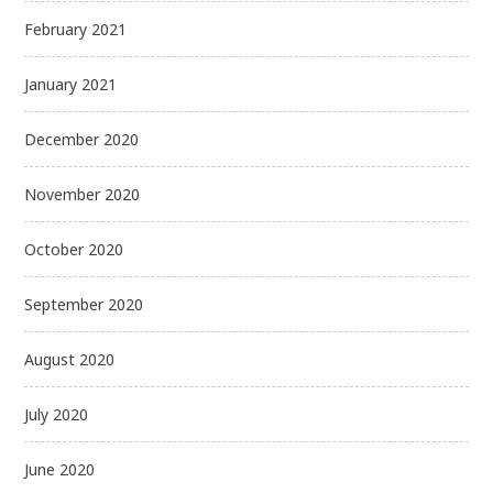
February 2021
January 2021
December 2020
November 2020
October 2020
September 2020
August 2020
July 2020
June 2020