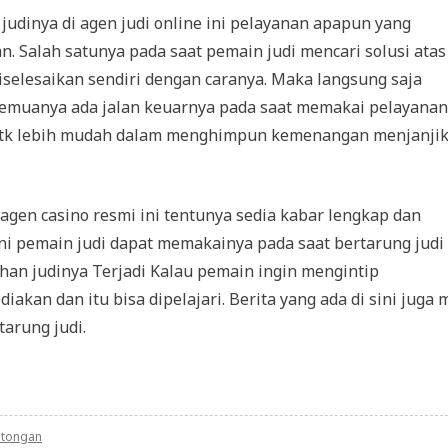
judinya di agen judi online ini pelayanan apapun yang
 Salah satunya pada saat pemain judi mencari solusi atas
selesaikan sendiri dengan caranya. Maka langsung saja
emuanya ada jalan keuarnya pada saat memakai pelayanan 
utk lebih mudah dalam menghimpun kemenangan menjanjik
agen casino resmi ini tentunya sedia kabar lengkap dan
ini pemain judi dapat memakainya pada saat bertarung judi
han judinya Terjadi Kalau pemain ingin mengintip
iakan dan itu bisa dipelajari. Berita yang ada di sini juga 
arung judi.
Potongan