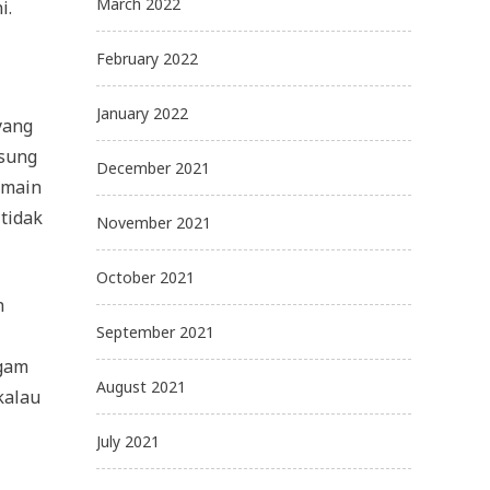
March 2022
i.
February 2022
January 2022
yang
gsung
December 2021
emain
 tidak
November 2021
October 2021
h
September 2021
agam
August 2021
kalau
July 2021