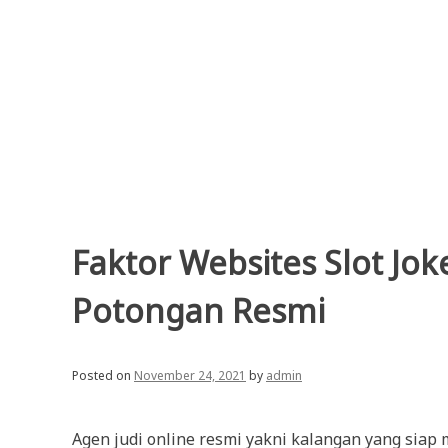
Skip
to
content
Faktor Websites Slot Jok
Potongan Resmi
Posted on
November 24, 2021
by
admin
Agen judi online resmi yakni kalangan yang sia