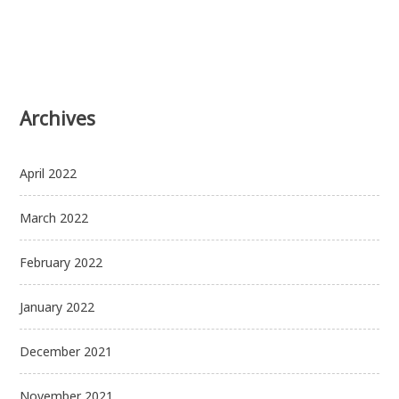
Archives
April 2022
March 2022
February 2022
January 2022
December 2021
November 2021