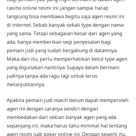
casino online resmi ini jangan sampai harap
langsung bisa membawa begitu saja agen resmi ini
di internet. Sebab banyak sekali type dengan nama
yang sama. Tetapi sebagaian besar dari agen yang
ada, hanya memberikan segi penyesalan bagi
pemain judi yang sudah bergabung di dalamnya.
Maka dari itu, perlu memperhatikan betul type agen
yang digunakan nantinya. Supaya dalam bermain
judinya tanpa ada ragu lagi untuk terus
melanjutkannya.
Apabila pemain judi masih belum dapat memperoleh
agen ini dengan caranya sendiri dengan
membedakan dari sekian banyak agen yang ada
sepanjang ini, maka harus tahu minimal hal tentang
agen resmi judi poker online ini. Dengan seperti itu,