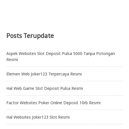
Posts Terupdate
Aspek Websites Slot Deposit Pulsa 5000 Tanpa Potongan
Resmi
Elemen Web Joker123 Terpercaya Resmi
Hal Web Game Slot Deposit Pulsa Resmi
Factor Websites Poker Online Deposit 10rb Resmi
Hal Websites Joker123 Slot Resmi