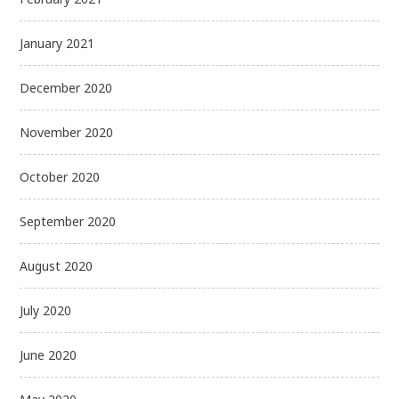
January 2021
December 2020
November 2020
October 2020
September 2020
August 2020
July 2020
June 2020