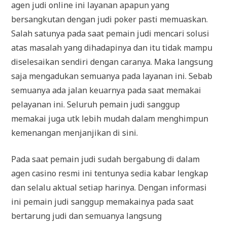
agen judi online ini layanan apapun yang
bersangkutan dengan judi poker pasti memuaskan.
Salah satunya pada saat pemain judi mencari solusi
atas masalah yang dihadapinya dan itu tidak mampu
diselesaikan sendiri dengan caranya. Maka langsung
saja mengadukan semuanya pada layanan ini. Sebab
semuanya ada jalan keuarnya pada saat memakai
pelayanan ini. Seluruh pemain judi sanggup
memakai juga utk lebih mudah dalam menghimpun
kemenangan menjanjikan di sini.
Pada saat pemain judi sudah bergabung di dalam
agen casino resmi ini tentunya sedia kabar lengkap
dan selalu aktual setiap harinya. Dengan informasi
ini pemain judi sanggup memakainya pada saat
bertarung judi dan semuanya langsung