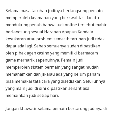
Selama masa taruhan judinya berlangsung pemain
memperoleh keamanan yang berkwalitas dan itu
mendukung penuh bahwa judi online tersebut mahir
berlangsung sesuai Harapan Apapun Kendala
kesukaran atau problem semasih taruhan judi tidak
dapat ada lagi. Sebab semuanya sudah dipastikan
oleh pihak agen casino yang memiliki bermacam
game mernarik sepenuhnya. Pemain judi
memperoleh sistem bermain yang sangat mudah
memahamkan dan jikalau ada yang belum paham
bisa memakai tata cara yang disediakan. Seluruhnya
yang main judi di sini dipastikan senantiasa
memainkan judi setiap hari.
Jangan khawatir selama pemain bertarung judinya di