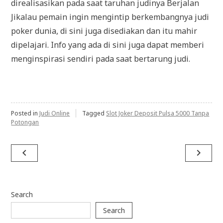
direalisasikan pada saat taruhan judinya Berjalan
Jikalau pemain ingin mengintip berkembangnya judi
poker dunia, di sini juga disediakan dan itu mahir
dipelajari. Info yang ada di sini juga dapat memberi
menginspirasi sendiri pada saat bertarung judi.
Posted in
Judi Online
Tagged
Slot Joker Deposit Pulsa 5000 Tanpa
Potongan
Post
navigate_before
navigate_next
navigation
Search
Search