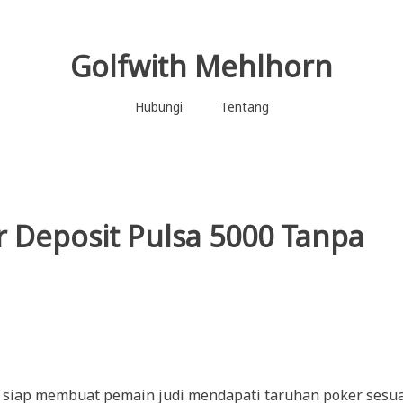
Golfwith Mehlhorn
Hubungi
Tentang
r Deposit Pulsa 5000 Tanpa
 siap membuat pemain judi mendapati taruhan poker sesua