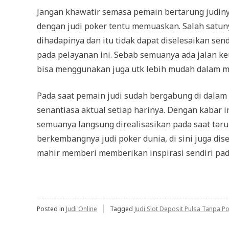
Jangan khawatir semasa pemain bertarung judiny
dengan judi poker tentu memuaskan. Salah satuny
dihadapinya dan itu tidak dapat diselesaikan s
pada pelayanan ini. Sebab semuanya ada jalan k
bisa menggunakan juga utk lebih mudah dalam 
Pada saat pemain judi sudah bergabung di dalam 
senantiasa aktual setiap harinya. Dengan kabar 
semuanya langsung direalisasikan pada saat taru
berkembangnya judi poker dunia, di sini juga dised
mahir memberi memberikan inspirasi sendiri pada
Posted in
Judi Online
Tagged
Judi Slot Deposit Pulsa Tanpa 