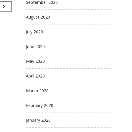
September 2020
navigate_next
t
August 2020
July 2020
June 2020
May 2020
April 2020
March 2020
February 2020
January 2020