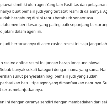
iawai dimiliki oleh agen Yang lain Fasilitas dan pelayanan
hanya buat pemain judi yang tercatat resmi di dalamnya. A
 sudah bergabung di sini tentu betah utk senantiasa
selalu memberi kesan yang paling baik sepanjang bertarun
ijalani dalam agen ini.
n judi bertarungnya di agen casino resmi ini saja janganla
n casino online resmi ini jangan harap langsung piawai
t. Sebab banyak sekali kategori dengan nama yang sama. N
erikan sudut penyesalan bagi pemain judi yang sudah
perhatikan betul tipe agen yang dimanfaatkan nantinya. S
t terus melanjutkannya.
gen ini dengan caranya sendiri dengan membedakan dari se