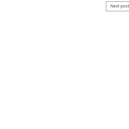
Next pos