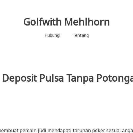
Golfwith Mehlhorn
Hubungi
Tentang
ot Deposit Pulsa Tanpa Potong
 membuat pemain judi mendapati taruhan poker sesuai anga