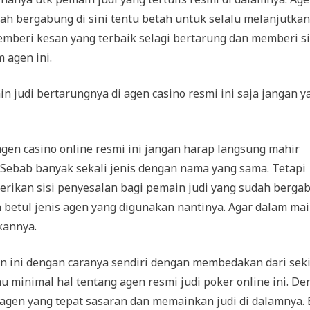
dah bergabung di sini tentu betah untuk selalu melanjutkan
emberi kesan yang terbaik selagi bertarung dan memberi si
 agen ini.
n judi bertarungnya di agen casino resmi ini saja jangan y
agen casino online resmi ini jangan harap langsung mahir
. Sebab banyak sekali jenis dengan nama yang sama. Tetapi
erikan sisi penyesalan bagi pemain judi yang sudah berga
 betul jenis agen yang digunakan nantinya. Agar dalam ma
kannya.
n ini dengan caranya sendiri dengan membedakan dari sek
u minimal hal tentang agen resmi judi poker online ini. D
agen yang tepat sasaran dan memainkan judi di dalamnya. 