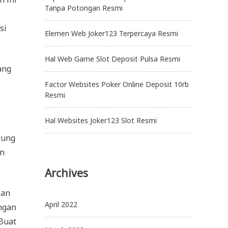
Tanpa Potongan Resmi
si
Elemen Web Joker123 Terpercaya Resmi
Hal Web Game Slot Deposit Pulsa Resmi
ang
Factor Websites Poker Online Deposit 10rb
Resmi
Hal Websites Joker123 Slot Resmi
bung
in
Archives
ian
April 2022
engan
Buat