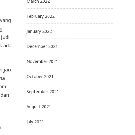
March 2022
February 2022
 yang
g
January 2022
 judi
ak ada
December 2021
November 2021
ungan
October 2021
ma
gam
September 2021
 dan
August 2021
July 2021
n