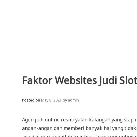
Skip
to
content
Faktor Websites Judi Slo
Posted on
May 8, 2021
by
admin
Agen judi online resmi yakni kalangan yang sia
angan-angan dan memberi banyak hal yang tidak da
ada di sana sangatlah luar biasa dan sepenuhnya 