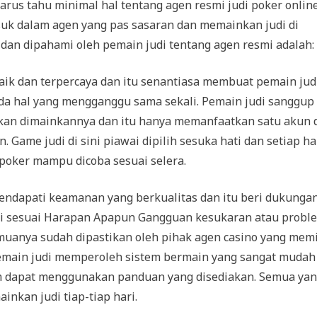
rus tahu minimal hal tentang agen resmi judi poker online 
uk dalam agen yang pas sasaran dan memainkan judi di
 dan dipahami oleh pemain judi tentang agen resmi adalah:
aik dan terpercaya dan itu senantiasa membuat pemain jud
ada hal yang mengganggu sama sekali. Pemain judi sanggup
 akan dimainkannya dan itu hanya memanfaatkan satu akun 
 Game judi di sini piawai dipilih sesuka hati dan setiap ha
poker mampu dicoba sesuai selera.
endapati keamanan yang berkualitas dan itu beri dukunga
adi sesuai Harapan Apapun Gangguan kesukaran atau probl
semuanya sudah dipastikan oleh pihak agen casino yang memi
main judi memperoleh sistem bermain yang sangat mudah
 dapat menggunakan panduan yang disediakan. Semua ya
inkan judi tiap-tiap hari.