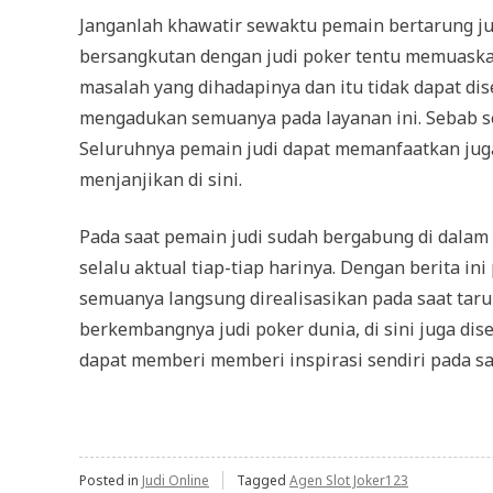
Janganlah khawatir sewaktu pemain bertarung jud
bersangkutan dengan judi poker tentu memuaskan.
masalah yang dihadapinya dan itu tidak dapat di
mengadukan semuanya pada layanan ini. Sebab s
Seluruhnya pemain judi dapat memanfaatkan ju
menjanjikan di sini.
Pada saat pemain judi sudah bergabung di dalam 
selalu aktual tiap-tiap harinya. Dengan berita i
semuanya langsung direalisasikan pada saat taru
berkembangnya judi poker dunia, di sini juga dised
dapat memberi memberi inspirasi sendiri pada saa
Posted in
Judi Online
Tagged
Agen Slot Joker123