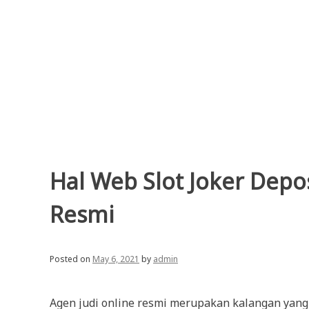
Skip
to
content
Hal Web Slot Joker Depo
Resmi
Posted on
May 6, 2021
by
admin
Agen judi online resmi merupakan kalangan yan