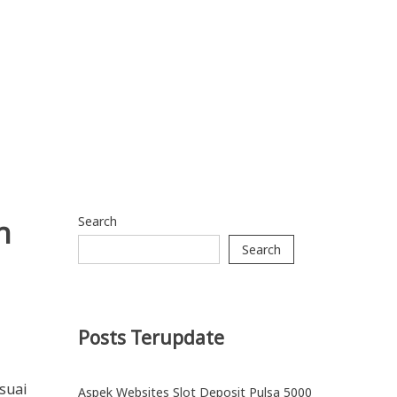
Search
n
Search
Posts Terupdate
suai
Aspek Websites Slot Deposit Pulsa 5000