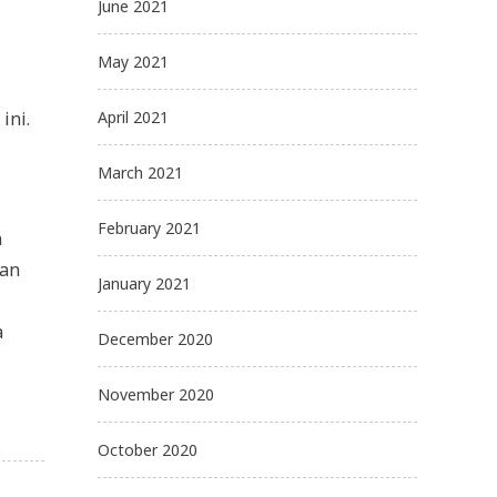
June 2021
May 2021
ini.
April 2021
March 2021
February 2021
n
dan
January 2021
a
December 2020
November 2020
October 2020