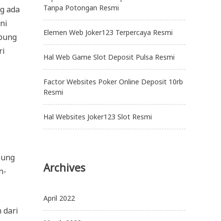
Tanpa Potongan Resmi
g ada
ni
Elemen Web Joker123 Terpercaya Resmi
mbung
ri
Hal Web Game Slot Deposit Pulsa Resmi
Factor Websites Poker Online Deposit 10rb
Resmi
Hal Websites Joker123 Slot Resmi
bung
Archives
n-
April 2022
 dari