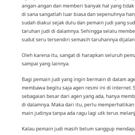
angan-angan dan memberi banyak hal yang tidak 
di sana sangatlah luar biasa dan sepenuhnya hany
sudah diakui sejak dulu dan pemain judi yang s
taruhan judi di dalamnya. Sehingga selalu memb
sudut seru tersendiri semasih taruhannya dijalani
Oleh karena itu, sangat di harapkan seluruh pema
sampai yang lainnya.
Bagi pemain judi yang ingin bermain di dalam age
membawa begitu saja agen resmi ini di internet
sebagaian besar dari agen yang ada, hanya memb
di dalamnya. Maka dari itu, perlu memperhatikan 
main judinya tanpa ada ragu lagi utk terus melan
Kalau pemain judi masih belum sanggup mendapa