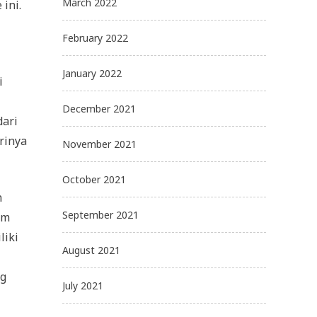
March 2022
ini.
February 2022
January 2022
i
December 2021
dari
rinya
November 2021
October 2021
n
September 2021
em
liki
August 2021
ng
July 2021