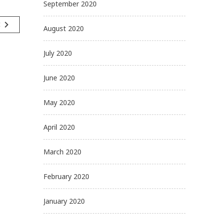
September 2020
navigate_next
t
August 2020
July 2020
June 2020
May 2020
April 2020
March 2020
February 2020
January 2020