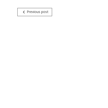
Post
navigate_before
Previous post
navigation