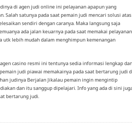
inya di agen judi online ini pelayanan apapun yang
 Salah satunya pada saat pemain judi mencari solusi atas
selesaikan sendiri dengan caranya. Maka langsung saja
emuanya ada jalan keuarnya pada saat memakai pelayanan 
ga utk lebih mudah dalam menghimpun kemenangan
agen casino resmi ini tentunya sedia informasi lengkap da
ni pemain judi piawai memakainya pada saat bertarung judi 
han judinya Berjalan Jikalau pemain ingin mengintip
iakan dan itu sanggup dipelajari. Info yang ada di sini jug
t bertarung judi.