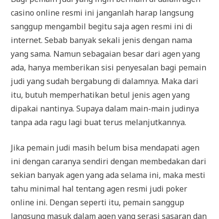
casino online resmi ini janganlah harap langsung
sanggup mengambil begitu saja agen resmi ini di
internet. Sebab banyak sekali jenis dengan nama
yang sama. Namun sebagaian besar dari agen yang
ada, hanya memberikan sisi penyesalan bagi pemain
judi yang sudah bergabung di dalamnya. Maka dari
itu, butuh memperhatikan betul jenis agen yang
dipakai nantinya. Supaya dalam main-main judinya
tanpa ada ragu lagi buat terus melanjutkannya.
Jika pemain judi masih belum bisa mendapati agen
ini dengan caranya sendiri dengan membedakan dari
sekian banyak agen yang ada selama ini, maka mesti
tahu minimal hal tentang agen resmi judi poker
online ini. Dengan seperti itu, pemain sanggup
langsung masuk dalam agen yang serasi sasaran dan