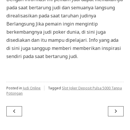
pada saat bertarung judi dan semuanya langsung
direalisasikan pada saat taruhan judinya
Berlangsung Jika pemain ingin mengintip
berkembangnya judi poker dunia, di sini juga
disediakan dan itu mampu dipelajari. Info yang ada
di sini juga sanggup memberi memberikan inspirasi
sendiri pada saat bertarung judi.
Posted in
Judi Online
Tagged
Slot Joker Deposit Pulsa 5000 Tanpa
Potongan
Post
navigate_before
navigate_next
navigation