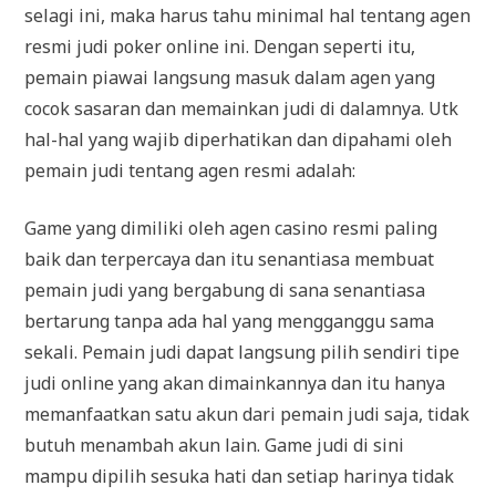
selagi ini, maka harus tahu minimal hal tentang agen
resmi judi poker online ini. Dengan seperti itu,
pemain piawai langsung masuk dalam agen yang
cocok sasaran dan memainkan judi di dalamnya. Utk
hal-hal yang wajib diperhatikan dan dipahami oleh
pemain judi tentang agen resmi adalah:
Game yang dimiliki oleh agen casino resmi paling
baik dan terpercaya dan itu senantiasa membuat
pemain judi yang bergabung di sana senantiasa
bertarung tanpa ada hal yang mengganggu sama
sekali. Pemain judi dapat langsung pilih sendiri tipe
judi online yang akan dimainkannya dan itu hanya
memanfaatkan satu akun dari pemain judi saja, tidak
butuh menambah akun lain. Game judi di sini
mampu dipilih sesuka hati dan setiap harinya tidak