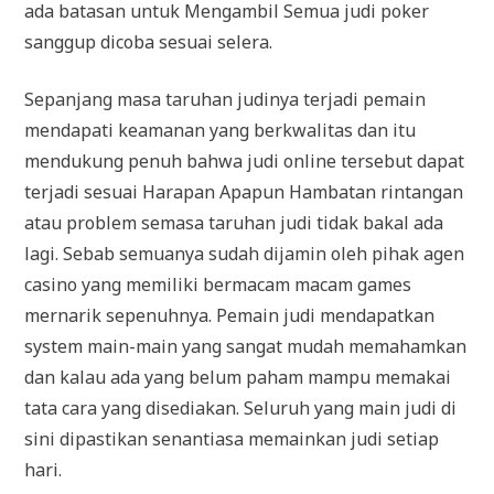
ada batasan untuk Mengambil Semua judi poker
sanggup dicoba sesuai selera.
Sepanjang masa taruhan judinya terjadi pemain
mendapati keamanan yang berkwalitas dan itu
mendukung penuh bahwa judi online tersebut dapat
terjadi sesuai Harapan Apapun Hambatan rintangan
atau problem semasa taruhan judi tidak bakal ada
lagi. Sebab semuanya sudah dijamin oleh pihak agen
casino yang memiliki bermacam macam games
mernarik sepenuhnya. Pemain judi mendapatkan
system main-main yang sangat mudah memahamkan
dan kalau ada yang belum paham mampu memakai
tata cara yang disediakan. Seluruh yang main judi di
sini dipastikan senantiasa memainkan judi setiap
hari.