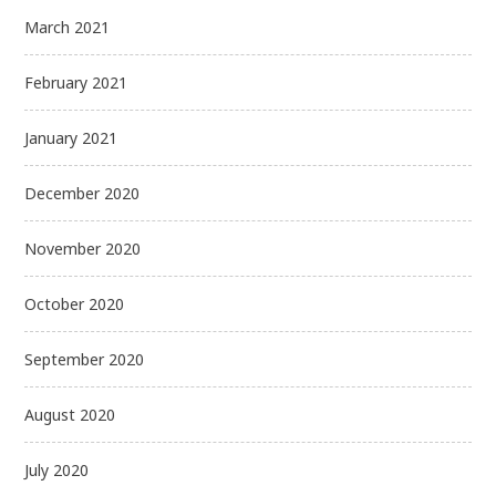
March 2021
February 2021
January 2021
December 2020
November 2020
October 2020
September 2020
August 2020
July 2020