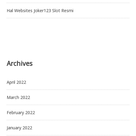
Hal Websites Joker123 Slot Resmi
Archives
April 2022
March 2022
February 2022
January 2022