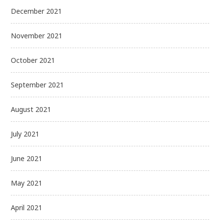
December 2021
November 2021
October 2021
September 2021
August 2021
July 2021
June 2021
May 2021
April 2021