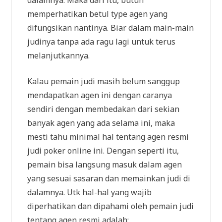
memperhatikan betul type agen yang
difungsikan nantinya. Biar dalam main-main
judinya tanpa ada ragu lagi untuk terus
melanjutkannya.
Kalau pemain judi masih belum sanggup
mendapatkan agen ini dengan caranya
sendiri dengan membedakan dari sekian
banyak agen yang ada selama ini, maka
mesti tahu minimal hal tentang agen resmi
judi poker online ini. Dengan seperti itu,
pemain bisa langsung masuk dalam agen
yang sesuai sasaran dan memainkan judi di
dalamnya. Utk hal-hal yang wajib
diperhatikan dan dipahami oleh pemain judi
tentang agen resmi adalah: