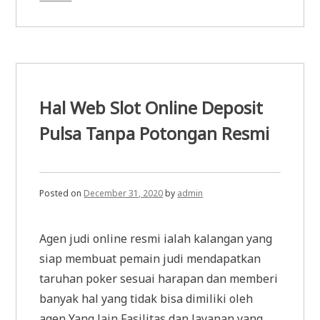
Hal Web Slot Online Deposit
Pulsa Tanpa Potongan Resmi
Posted on
December 31, 2020
by
admin
Agen judi online resmi ialah kalangan yang
siap membuat pemain judi mendapatkan
taruhan poker sesuai harapan dan memberi
banyak hal yang tidak bisa dimiliki oleh
agen Yang lain Fasilitas dan layanan yang