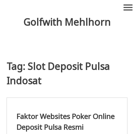
Skip
menu
to
content
Golfwith Mehlhorn
Tag:
Slot Deposit Pulsa
Indosat
Faktor Websites Poker Online
Deposit Pulsa Resmi