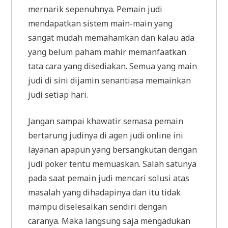
mernarik sepenuhnya. Pemain judi
mendapatkan sistem main-main yang
sangat mudah memahamkan dan kalau ada
yang belum paham mahir memanfaatkan
tata cara yang disediakan. Semua yang main
judi di sini dijamin senantiasa memainkan
judi setiap hari.
Jangan sampai khawatir semasa pemain
bertarung judinya di agen judi online ini
layanan apapun yang bersangkutan dengan
judi poker tentu memuaskan. Salah satunya
pada saat pemain judi mencari solusi atas
masalah yang dihadapinya dan itu tidak
mampu diselesaikan sendiri dengan
caranya. Maka langsung saja mengadukan