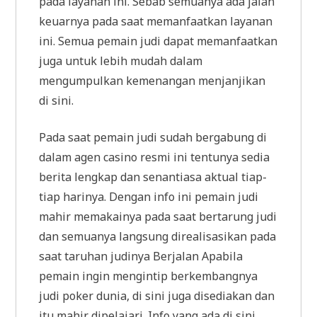
pada layanan ini. Sebab semuanya ada jalan
keuarnya pada saat memanfaatkan layanan
ini. Semua pemain judi dapat memanfaatkan
juga untuk lebih mudah dalam
mengumpulkan kemenangan menjanjikan
di sini.
Pada saat pemain judi sudah bergabung di
dalam agen casino resmi ini tentunya sedia
berita lengkap dan senantiasa aktual tiap-
tiap harinya. Dengan info ini pemain judi
mahir memakainya pada saat bertarung judi
dan semuanya langsung direalisasikan pada
saat taruhan judinya Berjalan Apabila
pemain ingin mengintip berkembangnya
judi poker dunia, di sini juga disediakan dan
itu mahir dipelajari. Info yang ada di sini