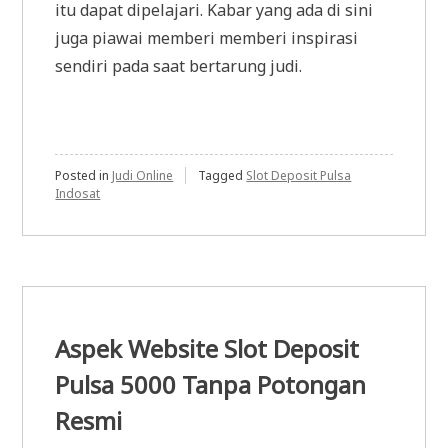
itu dapat dipelajari. Kabar yang ada di sini
juga piawai memberi memberi inspirasi
sendiri pada saat bertarung judi.
Posted in
Judi Online
Tagged
Slot Deposit Pulsa
Indosat
Aspek Website Slot Deposit
Pulsa 5000 Tanpa Potongan
Resmi