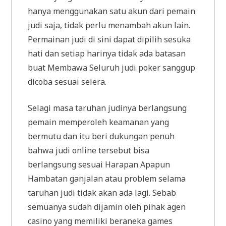
hanya menggunakan satu akun dari pemain
judi saja, tidak perlu menambah akun lain.
Permainan judi di sini dapat dipilih sesuka
hati dan setiap harinya tidak ada batasan
buat Membawa Seluruh judi poker sanggup
dicoba sesuai selera.
Selagi masa taruhan judinya berlangsung
pemain memperoleh keamanan yang
bermutu dan itu beri dukungan penuh
bahwa judi online tersebut bisa
berlangsung sesuai Harapan Apapun
Hambatan ganjalan atau problem selama
taruhan judi tidak akan ada lagi. Sebab
semuanya sudah dijamin oleh pihak agen
casino yang memiliki beraneka games