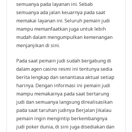
semuanya pada layanan ini. Sebab
semuanya ada jalan keuarnya pada saat
memakai layanan ini. Seluruh pemain judi
mampu memanfaatkan juga untuk lebih
mudah dalam mengumpulkan kemenangan
menjanjikan di sini.
Pada saat pemain judi sudah bergabung di
dalam agen casino resmi ini tentunya sedia
berita lengkap dan senantiasa aktual setiap
harinya. Dengan informasi ini pemain judi
mampu memakainya pada saat bertarung
judi dan semuanya langsung direalisasikan
pada saat taruhan judinya Berjalan Jikalau
pemain ingin mengintip berkembangnya
judi poker dunia, di sini juga disediakan dan