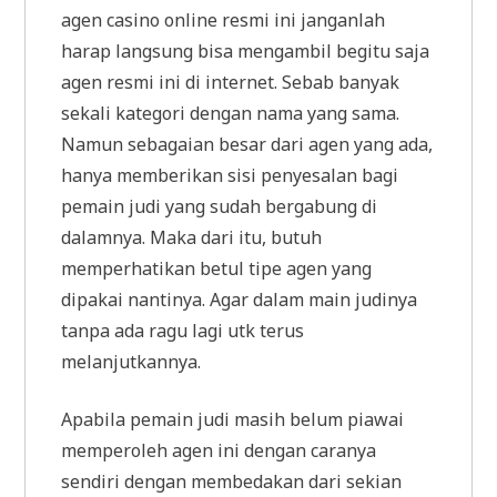
agen casino online resmi ini janganlah
harap langsung bisa mengambil begitu saja
agen resmi ini di internet. Sebab banyak
sekali kategori dengan nama yang sama.
Namun sebagaian besar dari agen yang ada,
hanya memberikan sisi penyesalan bagi
pemain judi yang sudah bergabung di
dalamnya. Maka dari itu, butuh
memperhatikan betul tipe agen yang
dipakai nantinya. Agar dalam main judinya
tanpa ada ragu lagi utk terus
melanjutkannya.
Apabila pemain judi masih belum piawai
memperoleh agen ini dengan caranya
sendiri dengan membedakan dari sekian