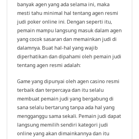
banyak agen yang ada selama ini, maka
mesti tahu minimal hal tentang agen resmi
judi poker online ini. Dengan seperti itu,
pemain mampu langsung masuk dalam agen
yang cocok sasaran dan memainkan judi di
dalamnya. Buat hal-hal yang wajib
diperhatikan dan dipahami oleh pemain judi
tentang agen resmi adalah:
Game yang dipunyai oleh agen casino resmi
terbaik dan terpercaya dan itu selalu
membuat pemain judi yang bergabung di
sana selalu bertarung tanpa ada hal yang
mengganggu sama sekali. Pemain judi dapat
langsung memilih sendiri kategori judi
online yang akan dimainkannya dan itu