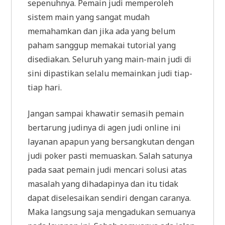
sepenuhnya. Pemain judi memperoleh
sistem main yang sangat mudah
memahamkan dan jika ada yang belum
paham sanggup memakai tutorial yang
disediakan. Seluruh yang main-main judi di
sini dipastikan selalu memainkan judi tiap-
tiap hari.
Jangan sampai khawatir semasih pemain
bertarung judinya di agen judi online ini
layanan apapun yang bersangkutan dengan
judi poker pasti memuaskan. Salah satunya
pada saat pemain judi mencari solusi atas
masalah yang dihadapinya dan itu tidak
dapat diselesaikan sendiri dengan caranya.
Maka langsung saja mengadukan semuanya