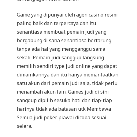
Game yang dipunyai oleh agen casino resmi
paling baik dan terpercaya dan itu
senantiasa membuat pemain judi yang
bergabung di sana senantiasa bertarung
tanpa ada hal yang mengganggu sama
sekali. Pemain judi sanggup langsung
memilih sendiri type judi online yang dapat
dimainkannya dan itu hanya memanfaatkan
satu akun dari pemain judi saja, tidak perlu
menambah akun lain. Games judi di sini
sanggup dipilih sesuka hati dan tiap-tiap
harinya tidak ada batasan utk Membawa
Semua judi poker piawai dicoba sesuai
selera.