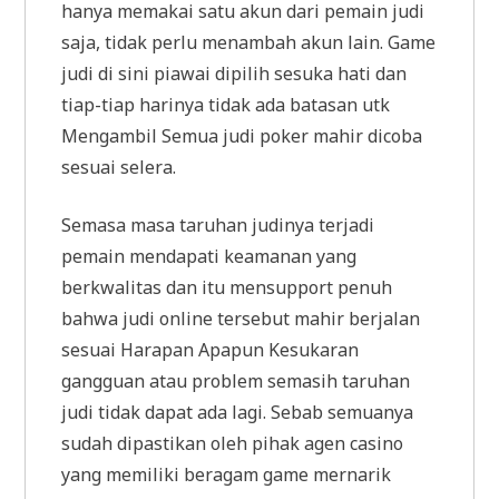
hanya memakai satu akun dari pemain judi
saja, tidak perlu menambah akun lain. Game
judi di sini piawai dipilih sesuka hati dan
tiap-tiap harinya tidak ada batasan utk
Mengambil Semua judi poker mahir dicoba
sesuai selera.
Semasa masa taruhan judinya terjadi
pemain mendapati keamanan yang
berkwalitas dan itu mensupport penuh
bahwa judi online tersebut mahir berjalan
sesuai Harapan Apapun Kesukaran
gangguan atau problem semasih taruhan
judi tidak dapat ada lagi. Sebab semuanya
sudah dipastikan oleh pihak agen casino
yang memiliki beragam game mernarik