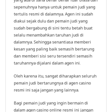
sepenuhnya hanya untuk pemain judi yang
tertulis resmi di dalamnya. Agen ini sudah
diakui sejak dulu dan pemain judi yang
sudah bergabung di sini tentu betah buat
selalu menambahkan taruhan judi di
dalamnya. Sehingga senantiasa memberi
kesan yang paling baik semasih bertarung
dan memberi sisi seru tersendiri semasih
taruhannya dijalani dalam agen ini.
Oleh karena itu, sangat diharapkan seluruh
pemain judi bertarungnya di agen casino
resmi ini saja jangan yang lainnya.
Bagi pemain judi yang ingin bermain di
dalam agen casino online resmi ini jangan