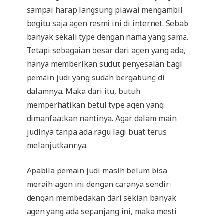
sampai harap langsung piawai mengambil
begitu saja agen resmi ini di internet. Sebab
banyak sekali type dengan nama yang sama.
Tetapi sebagaian besar dari agen yang ada,
hanya memberikan sudut penyesalan bagi
pemain judi yang sudah bergabung di
dalamnya. Maka dari itu, butuh
memperhatikan betul type agen yang
dimanfaatkan nantinya. Agar dalam main
judinya tanpa ada ragu lagi buat terus
melanjutkannya.
Apabila pemain judi masih belum bisa
meraih agen ini dengan caranya sendiri
dengan membedakan dari sekian banyak
agen yang ada sepanjang ini, maka mesti