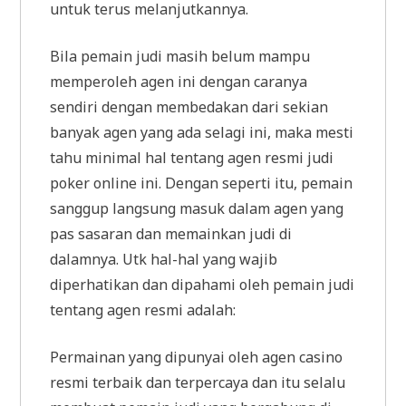
untuk terus melanjutkannya.
Bila pemain judi masih belum mampu
memperoleh agen ini dengan caranya
sendiri dengan membedakan dari sekian
banyak agen yang ada selagi ini, maka mesti
tahu minimal hal tentang agen resmi judi
poker online ini. Dengan seperti itu, pemain
sanggup langsung masuk dalam agen yang
pas sasaran dan memainkan judi di
dalamnya. Utk hal-hal yang wajib
diperhatikan dan dipahami oleh pemain judi
tentang agen resmi adalah:
Permainan yang dipunyai oleh agen casino
resmi terbaik dan terpercaya dan itu selalu