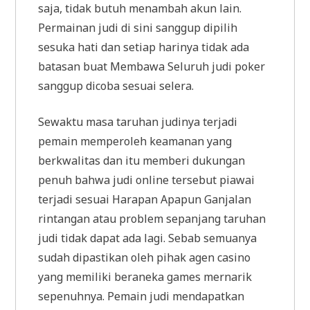
saja, tidak butuh menambah akun lain.
Permainan judi di sini sanggup dipilih
sesuka hati dan setiap harinya tidak ada
batasan buat Membawa Seluruh judi poker
sanggup dicoba sesuai selera.
Sewaktu masa taruhan judinya terjadi
pemain memperoleh keamanan yang
berkwalitas dan itu memberi dukungan
penuh bahwa judi online tersebut piawai
terjadi sesuai Harapan Apapun Ganjalan
rintangan atau problem sepanjang taruhan
judi tidak dapat ada lagi. Sebab semuanya
sudah dipastikan oleh pihak agen casino
yang memiliki beraneka games mernarik
sepenuhnya. Pemain judi mendapatkan