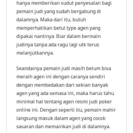
hanya memberikan sudut penyesalan bagi
pemain judi yang sudah bergabung di
dalamnya. Maka dari itu, butuh
memperhatikan betul type agen yang
dipakai nantinya. Biar dalam bermain
judinya tanpa ada ragu lagi utk terus
melanjutkannya.
Seandainya pemain judi masih belum bisa
meraih agen ini dengan caranya sendiri
dengan membedakan dari sekian banyak
agen yang ada semasa ini, maka harus tahu
minimal hal tentang agen resmi judi poker
online ini. Dengan seperti itu, pemain mahir
langsung masuk dalam agen yang cocok
sasaran dan memainkan judi di dalamnya.