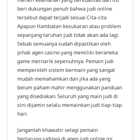
beri dukungan penuh bahwa judi online
tersebut dapat terjadi sesuai Cita-cita
Apapun Hambatan kesukaran atau problem
sepanjang taruhan judi tidak akan ada lagi.
Sebab semuanya sudah dipastikan oleh
pihak agen casino yang memiliki beraneka
game mernarik sepenuhnya. Pemain judi
memperoleh sistem bermain yang sangat
mudah memahamkan dan jika ada yang
belum paham mahir menggunakan panduan
yang disediakan. Seluruh yang main judi di
sini dijamin selalu memainkan judi tiap-tiap
hari.
Janganlah khawatir selagi pemain
bertarung judinya di agen judi online ini