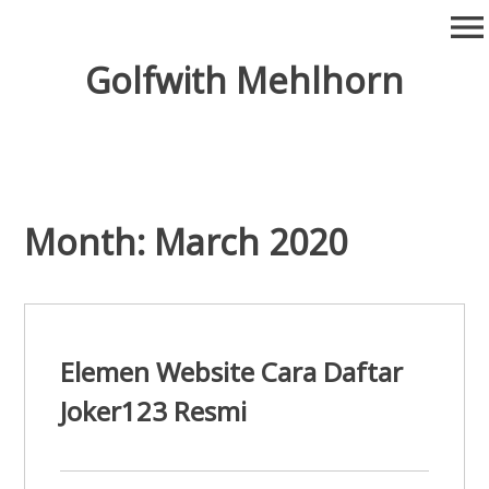
Skip
menu
to
content
Golfwith Mehlhorn
Month:
March 2020
Elemen Website Cara Daftar
Joker123 Resmi